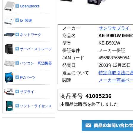
OpenBlocks
IoT関連
メーカー
サンワサプライ
ネットワーク
商品名
KE-B991W IE
型番
KE-B991W
サーバ・ストレージ
保証条件
メーカー保証
JANコード
4969887655054
パソコン・周辺機器
発売日
2003年12月25日
返品について
特定商取引法に
PCパーツ
関連
メーカー商品ペ
サプライ
商品番号
41005236
本商品は販売を終了しました
ソフト・ライセンス