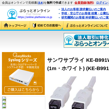
会員はオンラインで見積書(
)を
無料で作成
できます
会員登録(無料)
ログイン
見本
法人のお客様 請求書払いのご案内
学校・官公庁のお客様 校費・公費
研究機関のお客様 科研費払いのご案
サンワサプライ KE-B991W
(1m・ホワイト) (KE-B991