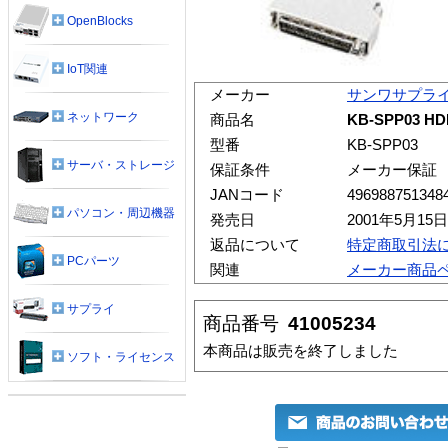
OpenBlocks
IoT関連
メーカー
サンワサプラ
ネットワーク
商品名
KB-SPP03 H
型番
KB-SPP03
サーバ・ストレージ
保証条件
メーカー保証
JANコード
496988751348
パソコン・周辺機器
発売日
2001年5月15日
返品について
特定商取引法
PCパーツ
関連
メーカー商品
サプライ
商品番号
41005234
本商品は販売を終了しました
ソフト・ライセンス