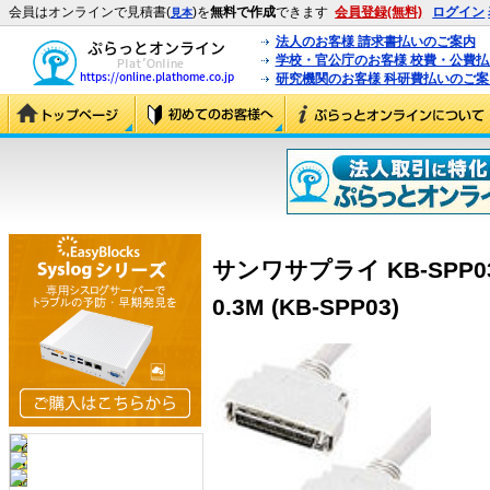
会員はオンラインで見積書(
)を
無料で作成
できます
会員登録(無料)
ログイン
見本
法人のお客様 請求書払いのご案内
学校・官公庁のお客様 校費・公費
研究機関のお客様 科研費払いのご案
サンワサプライ KB-SPP03
0.3M (KB-SPP03)