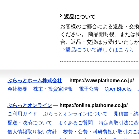
返品について
お客様のご都合による返品・交
ください。 商品開封後、または
合、返品・交換はお受けいたし
⇒
返品について詳しくはこちら
ぷらっとホーム株式会社
—
https://www.plathome.co.jp/
会社概要
株主・投資家情報
電子公告
OpenBlocks
ぷらっとオンライン
—
https://online.plathome.co.jp/
ご利用ガイド
ぷらっとオンラインについて
見積書・納
配送・決済について
よくあるご質問
特定商取引法に基
個人情報取り扱い方針
校費・公費・科研費払い取引のご