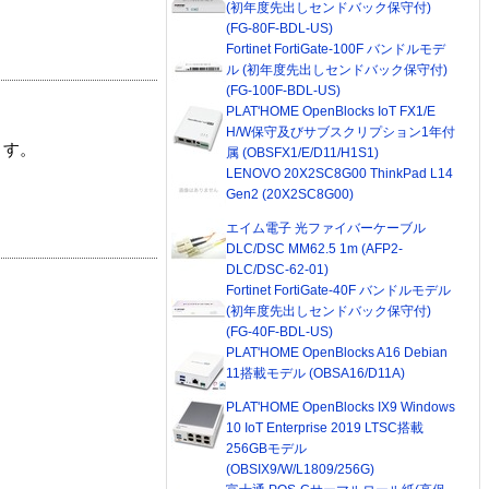
(初年度先出しセンドバック保守付)
(FG-80F-BDL-US)
Fortinet FortiGate-100F バンドルモデ
ル (初年度先出しセンドバック保守付)
(FG-100F-BDL-US)
PLAT'HOME OpenBlocks IoT FX1/E
H/W保守及びサブスクリプション1年付
ます。
属 (OBSFX1/E/D11/H1S1)
LENOVO 20X2SC8G00 ThinkPad L14
Gen2 (20X2SC8G00)
エイム電子 光ファイバーケーブル
DLC/DSC MM62.5 1m (AFP2-
DLC/DSC-62-01)
Fortinet FortiGate-40F バンドルモデル
(初年度先出しセンドバック保守付)
(FG-40F-BDL-US)
PLAT'HOME OpenBlocks A16 Debian
11搭載モデル (OBSA16/D11A)
PLAT'HOME OpenBlocks IX9 Windows
10 IoT Enterprise 2019 LTSC搭載
256GBモデル
(OBSIX9/W/L1809/256G)