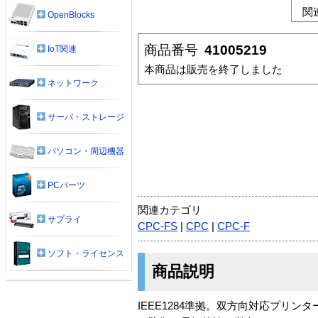
関
OpenBlocks
商品番号
41005219
IoT関連
本商品は販売を終了しました
ネットワーク
サーバ・ストレージ
パソコン・周辺機器
PCパーツ
関連カテゴリ
サプライ
CPC-FS
|
CPC
|
CPC-F
ソフト・ライセンス
商品説明
IEEE1284準拠。双方向対応プリ