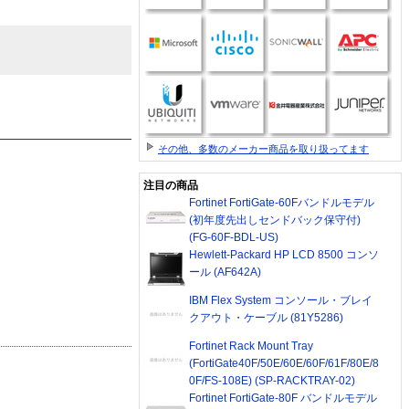
その他、多数のメーカー商品を取り扱ってます
注目の商品
Fortinet FortiGate-60Fバンドルモデル
(初年度先出しセンドバック保守付)
(FG-60F-BDL-US)
Hewlett-Packard HP LCD 8500 コンソ
ール (AF642A)
IBM Flex System コンソール・ブレイ
クアウト・ケーブル (81Y5286)
Fortinet Rack Mount Tray
(FortiGate40F/50E/60E/60F/61F/80E/8
0F/FS-108E) (SP-RACKTRAY-02)
Fortinet FortiGate-80F バンドルモデル