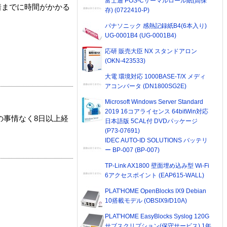
富士通 POS-Cサーマルロール紙(高保
着までに時間がかかる
存) (0722410-P)
パナソニック 感熱記録紙B4(6本入り)
UG-0001B4 (UG-0001B4)
応研 販売大臣 NX スタンドアロン
(OKN-423533)
大電 環境対応 1000BASE-T/X メディ
アコンバータ (DN1800SG2E)
Microsoft Windows Server Standard
2019 16コアライセンス 64bitWin対応
の事情なく8日以上経
日本語版 5CAL付 DVDパッケージ
(P73-07691)
IDEC AUTO-ID SOLUTIONS バッテリ
ー BP-007 (BP-007)
TP-Link AX1800 壁面埋め込み型 Wi-Fi
6アクセスポイント (EAP615-WALL)
PLAT'HOME OpenBlocks IX9 Debian
10搭載モデル (OBSIX9/D10A)
PLAT'HOME EasyBlocks Syslog 120G
サブスクリプション(保守サービス) 1年