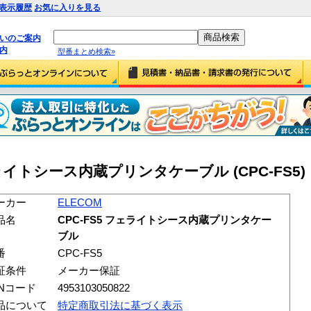
表示履歴
お気に入りを見る
払いのご案内
内
型番まとめ検索»
フェライトシース内蔵プリンタケーブル (CPC-FS5)
ーカー
ELECOM
品名
CPC-FS5 フェライトシース内蔵プリンタケー
ブル
番
CPC-FS5
証条件
メーカー保証
ANコード
4953103050822
品について
特定商取引法に基づく表示