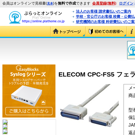
会員はオンラインで見積書(
)を
無料で作成
できます
会員登録(無料)
ログイン
見本
法人のお客様 請求書払いのご案内
学校・官公庁のお客様 校費・公費
研究機関のお客様 科研費払いのご案
ELECOM CPC-FS5 
メ
商
型
保
J
返