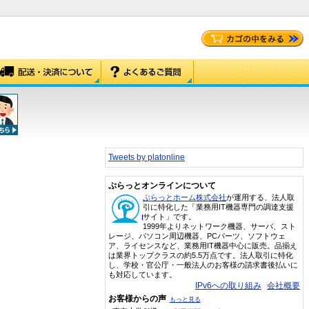
Tweets by platonline
ぷらっとオンラインについて
ぷらっとホーム株式会社
が運用する、法人取
引に特化した「業務用IT機器専門の調達支援
サイト」です。
1999年よりネットワーク機器、サーバ、スト
レージ、パソコン周辺機器、PCパーツ、ソフトウェ
ア、ライセンスなど、業務用IT機器中心に販売。品揃え
は業界トップクラスの約5.5万点です。法人取引に特化
し、学校・官公庁・一般法人のお客様の請求書後払いに
も対応しています。
IPv6への取り組み
会社概要
お客様からの声
もっと見る