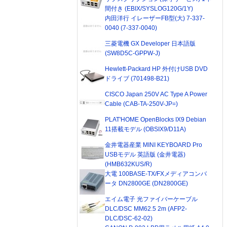
間付き (EBIX/SYSLOG120G/1Y)
内田洋行 イレーザーFB型(大) 7-337-
0040 (7-337-0040)
三菱電機 GX Developer 日本語版
(SW8D5C-GPPW-J)
Hewlett-Packard HP 外付けUSB DVD
ドライブ (701498-B21)
CISCO Japan 250V AC Type A Power
Cable (CAB-TA-250V-JP=)
PLAT'HOME OpenBlocks IX9 Debian
11搭載モデル (OBSIX9/D11A)
金井電器産業 MINI KEYBOARD Pro
USBモデル 英語版 (金井電器)
(HMB632KUS/R)
大電 100BASE-TX/FXメディアコンバ
ータ DN2800GE (DN2800GE)
エイム電子 光ファイバーケーブル
DLC/DSC MM62.5 2m (AFP2-
DLC/DSC-62-02)