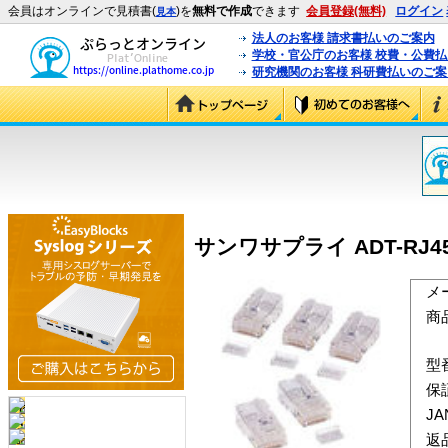
会員はオンラインで見積書(
)を
無料で作成
できます
会員登録(無料)
ログイン
見本
法人のお客様 請求書払いのご案内
学校・官公庁のお客様 校費・公費
研究機関のお客様 科研費払いのご案
サンワサプライ ADT-RJ45-5
メ
商
型
保
J
返