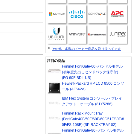
その他、多数のメーカー商品を取り扱ってます
注目の商品
Fortinet FortiGate-60Fバンドルモデル
(初年度先出しセンドバック保守付)
(FG-60F-BDL-US)
Hewlett-Packard HP LCD 8500 コンソ
ール (AF642A)
IBM Flex System コンソール・ブレイ
クアウト・ケーブル (81Y5286)
Fortinet Rack Mount Tray
(FortiGate40F/50E/60E/60F/61F/80E/8
0F/FS-108E) (SP-RACKTRAY-02)
Fortinet FortiGate-80F バンドルモデル