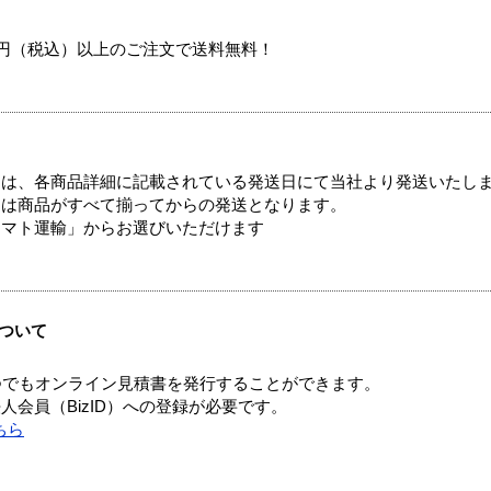
00円（税込）以上のご注文で送料無料！
ては、各商品詳細に記載されている発送日にて当社より発送いたし
送は商品がすべて揃ってからの発送となります。
ヤマト運輸」からお選びいただけます
ついて
つでもオンライン見積書を発行することができます。
会員（BizID）への登録が必要です。
ちら