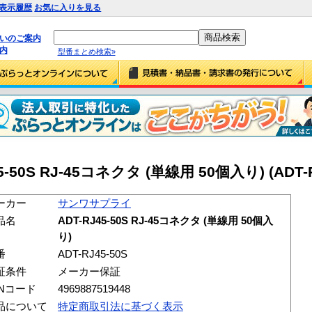
表示履歴
お気に入りを見る
払いのご案内
内
型番まとめ検索»
0S RJ-45コネクタ (単線用 50個入り) (ADT-RJ
ーカー
サンワサプライ
品名
ADT-RJ45-50S RJ-45コネクタ (単線用 50個入
り)
番
ADT-RJ45-50S
証条件
メーカー保証
ANコード
4969887519448
品について
特定商取引法に基づく表示