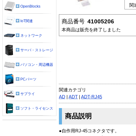
関
OpenBlocks
商品番号
41005206
IoT関連
本商品は販売を終了しました
ネットワーク
サーバ・ストレージ
パソコン・周辺機器
PCパーツ
関連カテゴリ
サプライ
AD
|
ADT
|
ADT-RJ45
ソフト・ライセンス
商品説明
●自作用RJ-45コネクタです。