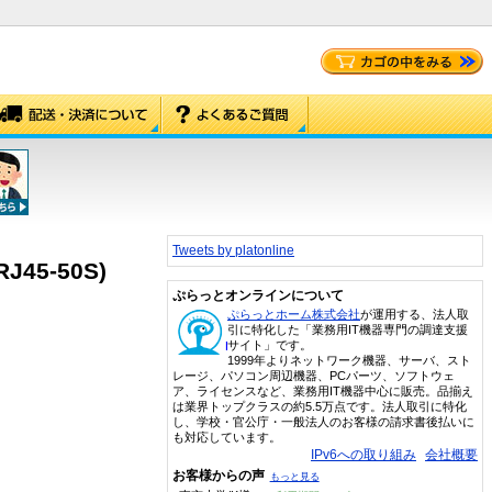
Tweets by platonline
45-50S)
ぷらっとオンラインについて
ぷらっとホーム株式会社
が運用する、法人取
引に特化した「業務用IT機器専門の調達支援
サイト」です。
1999年よりネットワーク機器、サーバ、スト
レージ、パソコン周辺機器、PCパーツ、ソフトウェ
ア、ライセンスなど、業務用IT機器中心に販売。品揃え
は業界トップクラスの約5.5万点です。法人取引に特化
し、学校・官公庁・一般法人のお客様の請求書後払いに
も対応しています。
IPv6への取り組み
会社概要
お客様からの声
もっと見る