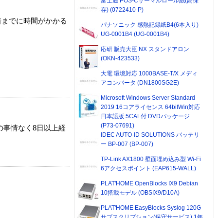
富士通 POS-Cサーマルロール紙(高保
存) (0722410-P)
着までに時間がかかる
パナソニック 感熱記録紙B4(6本入り)
UG-0001B4 (UG-0001B4)
応研 販売大臣 NX スタンドアロン
(OKN-423533)
大電 環境対応 1000BASE-T/X メディ
アコンバータ (DN1800SG2E)
Microsoft Windows Server Standard
2019 16コアライセンス 64bitWin対応
日本語版 5CAL付 DVDパッケージ
(P73-07691)
の事情なく8日以上経
IDEC AUTO-ID SOLUTIONS バッテリ
ー BP-007 (BP-007)
TP-Link AX1800 壁面埋め込み型 Wi-Fi
6アクセスポイント (EAP615-WALL)
PLAT'HOME OpenBlocks IX9 Debian
10搭載モデル (OBSIX9/D10A)
PLAT'HOME EasyBlocks Syslog 120G
サブスクリプション(保守サービス) 1年