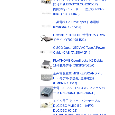
間付き (EBIX/SYSLOG120G/1Y)
内田洋行 イレーザーFB型(大) 7-337-
0040 (7-337-0040)
三菱電機 GX Developer 日本語版
(SW8D5C-GPPW-J)
Hewlett-Packard HP 外付けUSB DVD
ドライブ (701498-B21)
CISCO Japan 250V AC Type A Power
Cable (CAB-TA-250V-JP=)
PLAT'HOME OpenBlocks IX9 Debian
11搭載モデル (OBSIX9/D11A)
金井電器産業 MINI KEYBOARD Pro
USBモデル 英語版 (金井電器)
(HMB632KUS/R)
大電 100BASE-TX/FXメディアコンバ
ータ DN2800GE (DN2800GE)
エイム電子 光ファイバーケーブル
DLC/DSC MM62.5 2m (AFP2-
DLC/DSC-62-02)