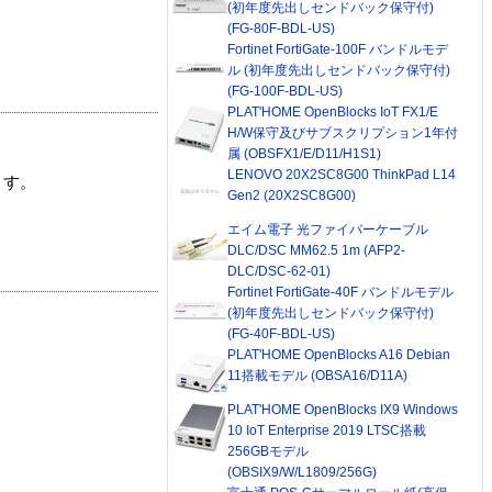
(初年度先出しセンドバック保守付)
(FG-80F-BDL-US)
Fortinet FortiGate-100F バンドルモデ
ル (初年度先出しセンドバック保守付)
(FG-100F-BDL-US)
PLAT'HOME OpenBlocks IoT FX1/E
H/W保守及びサブスクリプション1年付
属 (OBSFX1/E/D11/H1S1)
LENOVO 20X2SC8G00 ThinkPad L14
ます。
Gen2 (20X2SC8G00)
エイム電子 光ファイバーケーブル
DLC/DSC MM62.5 1m (AFP2-
DLC/DSC-62-01)
Fortinet FortiGate-40F バンドルモデル
(初年度先出しセンドバック保守付)
(FG-40F-BDL-US)
PLAT'HOME OpenBlocks A16 Debian
11搭載モデル (OBSA16/D11A)
PLAT'HOME OpenBlocks IX9 Windows
10 IoT Enterprise 2019 LTSC搭載
256GBモデル
(OBSIX9/W/L1809/256G)