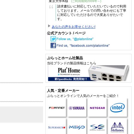
東京大学/K様
(ご利用期間2009年～)
“
請求書払いに対応していただいているので利用
しております。メールでの問い合わせにも丁寧
に対応していただけるので大変ありがたいで
す。
あなたの声をお寄せください!
公式アカウント / ページ
ぷらっとホーム社製品
当社ブランドの製品情報はこちら
人気・定番メーカー
ぷらっとオンラインで人気のメーカーをご紹介！