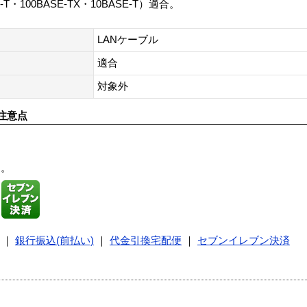
・100BASE-TX・10BASE-T）適合。
LANケーブル
適合
対象外
注意点
す。
｜
銀行振込(前払い)
｜
代金引換宅配便
｜
セブンイレブン決済