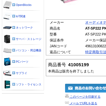
OpenBlocks
IoT関連
メーカー
オーディオ
ネットワーク
商品名
AT-SP22
型番
AT-SP222 P
サーバ・ストレージ
保証条件
メーカー保
JANコード
49613100822
パソコン・周辺機器
返品について
特定商取引
PCパーツ
商品番号
41005199
本商品は販売を終了しました
サプライ
ソフト・ライセンス
このページを印刷する
メールでURLを送る