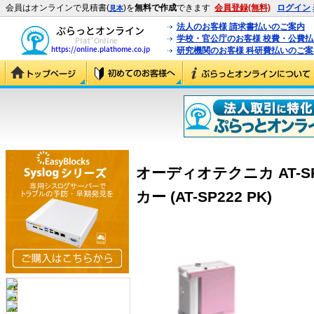
会員はオンラインで見積書(
)を
無料で作成
できます
会員登録(無料)
ログイン
見本
法人のお客様 請求書払いのご案内
学校・官公庁のお客様 校費・公費
研究機関のお客様 科研費払いのご案
オーディオテクニカ AT-S
カー (AT-SP222 PK)