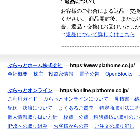
返品について
お客様のご都合による返品・交
ください。 商品開封後、または
合、返品・交換はお受けいたし
⇒
返品について詳しくはこちら
ぷらっとホーム株式会社
—
https://www.plathome.co.jp/
会社概要
株主・投資家情報
電子公告
OpenBlocks
ぷらっとオンライン
—
https://online.plathome.co.jp/
ご利用ガイド
ぷらっとオンラインについて
見積書・納
配送・決済について
よくあるご質問
特定商取引法に基
個人情報取り扱い方針
校費・公費・科研費払い取引のご
IPv6への取り組み
お客様からの声
ご注文の取り消し