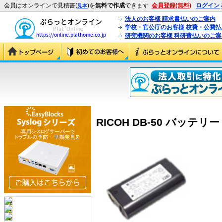
会員はオンラインで見積書(
)を
無料で作成
できます
会員登録(無料)
ログイン
見本
法人のお客様 請求書払いのご案内
学校・官公庁のお客様 校費・公費
研究機関のお客様 科研費払いのご案
RICOH DB-50 バッテリー (