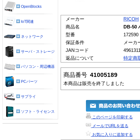
OpenBlocks
メーカー
RICOH
IoT関連
商品名
DB-5
型番
172590
ネットワーク
保証条件
メーカ
JANコード
496131
サーバ・ストレージ
返品について
特定商
パソコン・周辺機器
商品番号
41005189
PCパーツ
本商品は販売を終了しました
サプライ
ソフト・ライセンス
このページを印刷する
メールでURLを送る
お気に入りに追加する