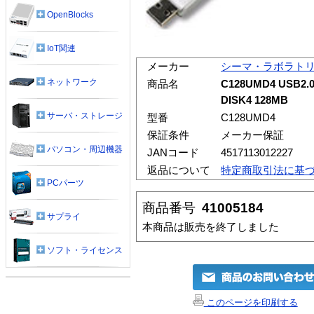
OpenBlocks
IoT関連
メーカー
シーマ・ラボラト
ネットワーク
商品名
C128UMD4 USB2
DISK4 128MB
サーバ・ストレージ
型番
C128UMD4
保証条件
メーカー保証
パソコン・周辺機器
JANコード
4517113012227
返品について
特定商取引法に基
PCパーツ
商品番号
41005184
サプライ
本商品は販売を終了しました
ソフト・ライセンス
このページを印刷する