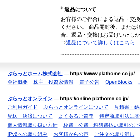
返品について
お客様のご都合による返品・交
ください。 商品開封後、または
合、返品・交換はお受けいたし
⇒
返品について詳しくはこちら
ぷらっとホーム株式会社
—
https://www.plathome.co.jp/
会社概要
株主・投資家情報
電子公告
OpenBlocks
ぷらっとオンライン
—
https://online.plathome.co.jp/
ご利用ガイド
ぷらっとオンラインについて
見積書・納
配送・決済について
よくあるご質問
特定商取引法に基
個人情報取り扱い方針
校費・公費・科研費払い取引のご
IPv6への取り組み
お客様からの声
ご注文の取り消し