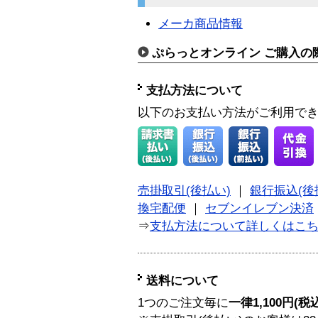
メーカ商品情報
ぷらっとオンライン ご購入の
支払方法について
以下のお支払い方法がご利用で
売掛取引(後払い)
｜
銀行振込(後
換宅配便
｜
セブンイレブン決済
⇒
支払方法について詳しくはこ
送料について
1つのご注文毎に
一律1,100円(税