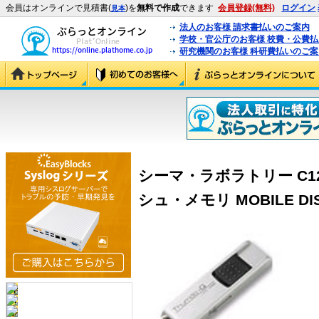
会員はオンラインで見積書(
)を
無料で作成
できます
会員登録(無料)
ログイン
見本
法人のお客様 請求書払いのご案内
学校・官公庁のお客様 校費・公費
研究機関のお客様 科研費払いのご案
シーマ・ラボラトリー C128U
シュ・メモリ MOBILE DISK