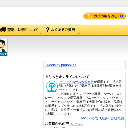
Tweets by platonline
ぷらっとオンラインについて
ぷらっとホーム株式会社
が運用する、法人取
引に特化した「業務用IT機器専門の調達支援
サイト」です。
1999年よりネットワーク機器、サーバ、スト
レージ、パソコン周辺機器、PCパーツ、ソフトウェ
ア、ライセンスなど、業務用IT機器中心に販売。品揃え
は業界トップクラスの約5.5万点です。法人取引に特化
し、学校・官公庁・一般法人のお客様の請求書後払いに
も対応しています。
IPv6への取り組み
会社概要
お客様からの声
もっと見る