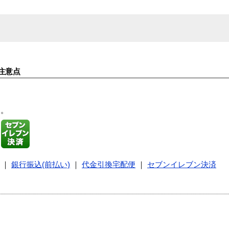
注意点
す。
｜
銀行振込(前払い)
｜
代金引換宅配便
｜
セブンイレブン決済