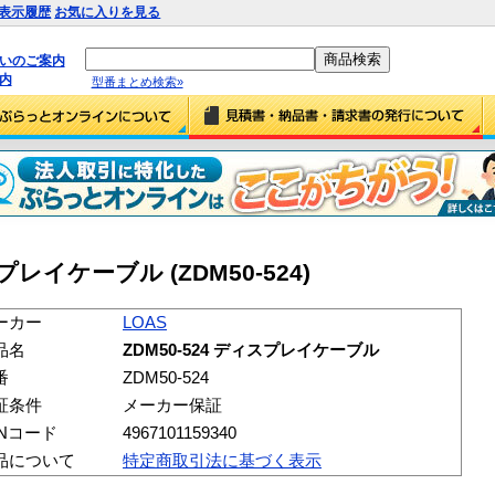
表示履歴
お気に入りを見る
払いのご案内
内
型番まとめ検索»
スプレイケーブル (ZDM50-524)
ーカー
LOAS
品名
ZDM50-524 ディスプレイケーブル
番
ZDM50-524
証条件
メーカー保証
ANコード
4967101159340
品について
特定商取引法に基づく表示