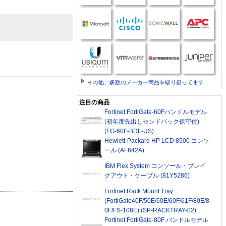
その他、多数のメーカー商品を取り扱ってます
注目の商品
Fortinet FortiGate-60Fバンドルモデル
(初年度先出しセンドバック保守付)
(FG-60F-BDL-US)
Hewlett-Packard HP LCD 8500 コンソ
ール (AF642A)
IBM Flex System コンソール・ブレイ
クアウト・ケーブル (81Y5286)
Fortinet Rack Mount Tray
(FortiGate40F/50E/60E/60F/61F/80E/8
0F/FS-108E) (SP-RACKTRAY-02)
Fortinet FortiGate-80F バンドルモデル