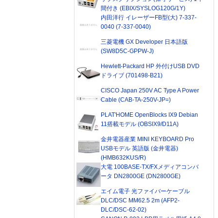
間付き (EBIX/SYSLOG120G/1Y)
内田洋行 イレーザーFB型(大) 7-337-
0040 (7-337-0040)
三菱電機 GX Developer 日本語版
(SW8D5C-GPPW-J)
Hewlett-Packard HP 外付けUSB DVD
ドライブ (701498-B21)
CISCO Japan 250V AC Type A Power
Cable (CAB-TA-250V-JP=)
PLAT'HOME OpenBlocks IX9 Debian
11搭載モデル (OBSIX9/D11A)
金井電器産業 MINI KEYBOARD Pro
USBモデル 英語版 (金井電器)
(HMB632KUS/R)
大電 100BASE-TX/FXメディアコンバ
ータ DN2800GE (DN2800GE)
エイム電子 光ファイバーケーブル
DLC/DSC MM62.5 2m (AFP2-
DLC/DSC-62-02)