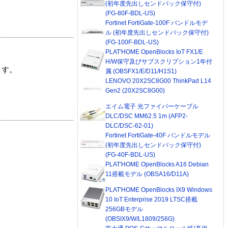
(初年度先出しセンドバック保守付)
(FG-80F-BDL-US)
Fortinet FortiGate-100F バンドルモデ
ル (初年度先出しセンドバック保守付)
(FG-100F-BDL-US)
PLAT'HOME OpenBlocks IoT FX1/E
H/W保守及びサブスクリプション1年付
ます。
属 (OBSFX1/E/D11/H1S1)
LENOVO 20X2SC8G00 ThinkPad L14
Gen2 (20X2SC8G00)
エイム電子 光ファイバーケーブル
DLC/DSC MM62.5 1m (AFP2-
DLC/DSC-62-01)
Fortinet FortiGate-40F バンドルモデル
(初年度先出しセンドバック保守付)
(FG-40F-BDL-US)
PLAT'HOME OpenBlocks A16 Debian
11搭載モデル (OBSA16/D11A)
PLAT'HOME OpenBlocks IX9 Windows
10 IoT Enterprise 2019 LTSC搭載
256GBモデル
(OBSIX9/W/L1809/256G)