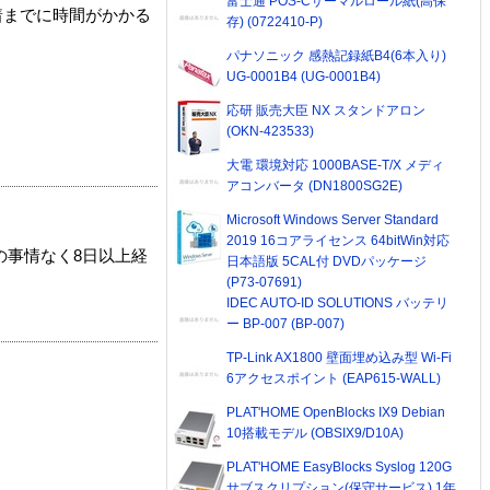
富士通 POS-Cサーマルロール紙(高保
着までに時間がかかる
存) (0722410-P)
パナソニック 感熱記録紙B4(6本入り)
UG-0001B4 (UG-0001B4)
応研 販売大臣 NX スタンドアロン
(OKN-423533)
大電 環境対応 1000BASE-T/X メディ
アコンバータ (DN1800SG2E)
Microsoft Windows Server Standard
2019 16コアライセンス 64bitWin対応
の事情なく8日以上経
日本語版 5CAL付 DVDパッケージ
(P73-07691)
IDEC AUTO-ID SOLUTIONS バッテリ
ー BP-007 (BP-007)
TP-Link AX1800 壁面埋め込み型 Wi-Fi
6アクセスポイント (EAP615-WALL)
PLAT'HOME OpenBlocks IX9 Debian
10搭載モデル (OBSIX9/D10A)
PLAT'HOME EasyBlocks Syslog 120G
サブスクリプション(保守サービス) 1年