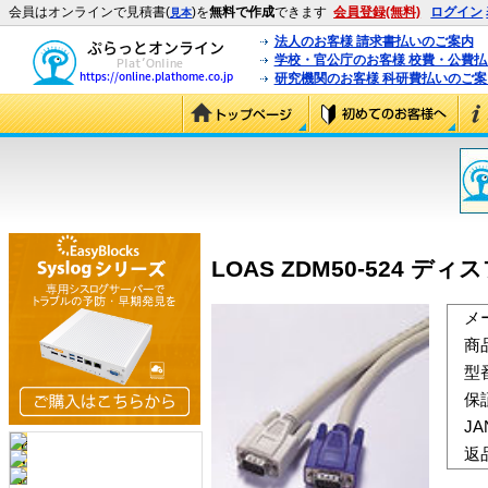
会員はオンラインで見積書(
)を
無料で作成
できます
会員登録(無料)
ログイン
見本
法人のお客様 請求書払いのご案内
学校・官公庁のお客様 校費・公費
研究機関のお客様 科研費払いのご案
LOAS ZDM50-524 ディ
メ
商
型
保
J
返