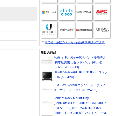
その他、多数のメーカー商品を取り扱ってます
注目の商品
Fortinet FortiGate-60Fバンドルモデル
(初年度先出しセンドバック保守付)
(FG-60F-BDL-US)
Hewlett-Packard HP LCD 8500 コンソ
ール (AF642A)
IBM Flex System コンソール・ブレイ
クアウト・ケーブル (81Y5286)
Fortinet Rack Mount Tray
(FortiGate40F/50E/60E/60F/61F/80E/8
0F/FS-108E) (SP-RACKTRAY-02)
Fortinet FortiGate-80F バンドルモデル