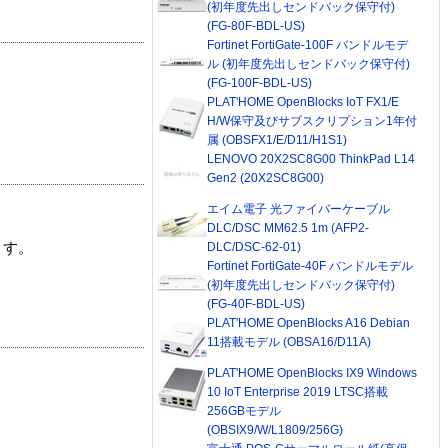
(初年度先出しセンドバック保守付)
(FG-80F-BDL-US)
Fortinet FortiGate-100F バンドルモデ
ル (初年度先出しセンドバック保守付)
(FG-100F-BDL-US)
PLAT'HOME OpenBlocks IoT FX1/E
H/W保守及びサブスクリプション1年付
属 (OBSFX1/E/D11/H1S1)
LENOVO 20X2SC8G00 ThinkPad L14
Gen2 (20X2SC8G00)
エイム電子 光ファイバーケーブル
DLC/DSC MM62.5 1m (AFP2-
ます。
DLC/DSC-62-01)
Fortinet FortiGate-40F バンドルモデル
(初年度先出しセンドバック保守付)
(FG-40F-BDL-US)
PLAT'HOME OpenBlocks A16 Debian
11搭載モデル (OBSA16/D11A)
PLAT'HOME OpenBlocks IX9 Windows
10 IoT Enterprise 2019 LTSC搭載
256GBモデル
(OBSIX9/W/L1809/256G)