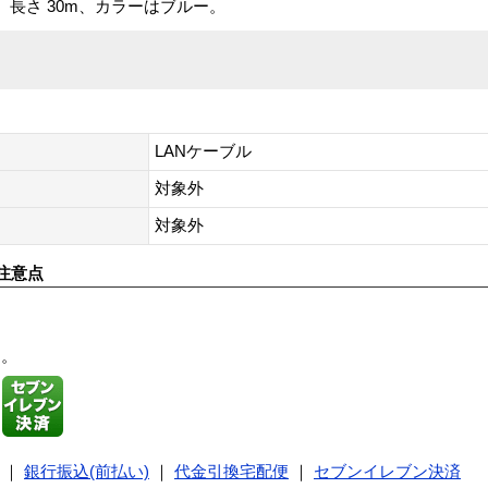
。長さ 30m、カラーはブルー。
LANケーブル
対象外
対象外
注意点
す。
｜
銀行振込(前払い)
｜
代金引換宅配便
｜
セブンイレブン決済