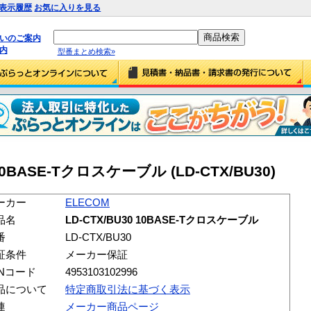
表示履歴
お気に入りを見る
払いのご案内
内
型番まとめ検索»
 10BASE-Tクロスケーブル (LD-CTX/BU30)
ーカー
ELECOM
品名
LD-CTX/BU30 10BASE-Tクロスケーブル
番
LD-CTX/BU30
証条件
メーカー保証
ANコード
4953103102996
品について
特定商取引法に基づく表示
連
メーカー商品ページ