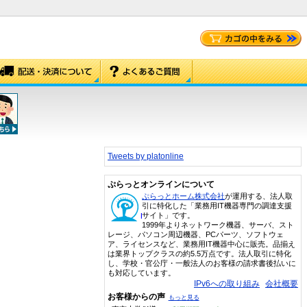
Tweets by platonline
ぷらっとオンラインについて
ぷらっとホーム株式会社
が運用する、法人取
引に特化した「業務用IT機器専門の調達支援
サイト」です。
1999年よりネットワーク機器、サーバ、スト
レージ、パソコン周辺機器、PCパーツ、ソフトウェ
ア、ライセンスなど、業務用IT機器中心に販売。品揃え
は業界トップクラスの約5.5万点です。法人取引に特化
し、学校・官公庁・一般法人のお客様の請求書後払いに
も対応しています。
IPv6への取り組み
会社概要
お客様からの声
もっと見る