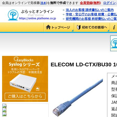
会員はオンラインで見積書(
)を
無料で作成
できます
会員登録(無料)
ログイン
見本
法人のお客様 請求書払いのご案内
学校・官公庁のお客様 校費・公費
研究機関のお客様 科研費払いのご案
ELECOM LD-CTX/BU30
メ
商
型
保
J
返
関