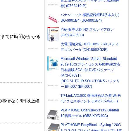
富士通 POS-Cサーマルロール紙(高保
存) (0722410-P)
パナソニック 感熱記録紙B4(6本入り)
UG-0001B4 (UG-0001B4)
応研 販売大臣 NX スタンドアロン
(OKN-423533)
着までに時間がかかる
大電 環境対応 1000BASE-T/X メディ
アコンバータ (DN1800SG2E)
Microsoft Windows Server Standard
2019 16コアライセンス 64bitWin対応
日本語版 5CAL付 DVDパッケージ
(P73-07691)
IDEC AUTO-ID SOLUTIONS バッテリ
ー BP-007 (BP-007)
TP-Link AX1800 壁面埋め込み型 Wi-Fi
の事情なく8日以上経
6アクセスポイント (EAP615-WALL)
PLAT'HOME OpenBlocks IX9 Debian
10搭載モデル (OBSIX9/D10A)
PLAT'HOME EasyBlocks Syslog 120G
サブスクリプション(保守サービス) 1年