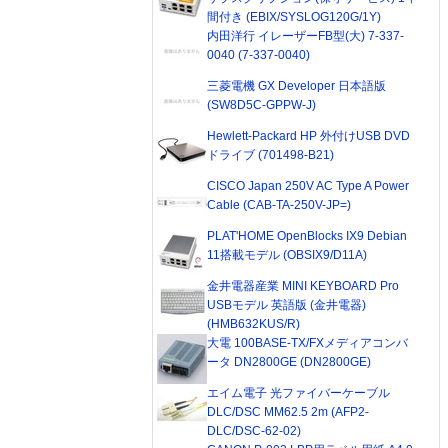
間付き (EBIX/SYSLOG120G/1Y)
内田洋行 イレーザーFB型(大) 7-337-
0040 (7-337-0040)
三菱電機 GX Developer 日本語版
(SW8D5C-GPPW-J)
Hewlett-Packard HP 外付けUSB DVD
ドライブ (701498-B21)
CISCO Japan 250V AC Type A Power
Cable (CAB-TA-250V-JP=)
PLAT'HOME OpenBlocks IX9 Debian
11搭載モデル (OBSIX9/D11A)
金井電器産業 MINI KEYBOARD Pro
USBモデル 英語版 (金井電器)
(HMB632KUS/R)
大電 100BASE-TX/FXメディアコンバ
ータ DN2800GE (DN2800GE)
エイム電子 光ファイバーケーブル
DLC/DSC MM62.5 2m (AFP2-
DLC/DSC-62-02)