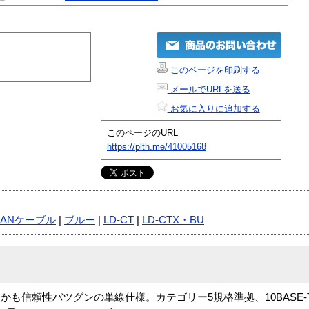
このページを印刷する
メールでURLを送る
お気に入りに追加する
このページのURL
https://plth.me/41005168
LANケーブル
|
ブルー
|
LD-CT
|
LD-CTX・BU
信頼性バツグンの単線仕様。カテゴリー5規格準拠、10BASE-T/10