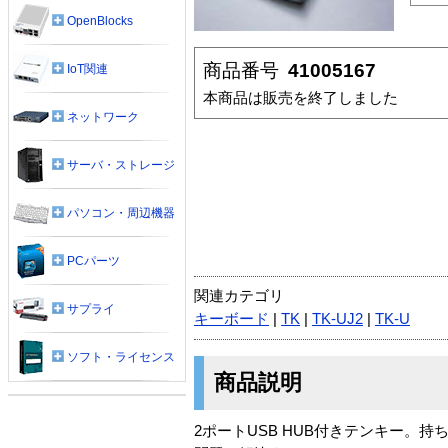
OpenBlocks
商品番号
41005167
IoT関連
本商品は販売を終了しました
ネットワーク
サーバ・ストレージ
パソコン・周辺機器
PCパーツ
関連カテゴリ
サプライ
キーボード
|
TK
|
TK-UJ2
|
TK-U
ソフト・ライセンス
商品説明
2ポートUSB HUB付きテンキー。