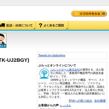
Tweets by platonline
-UJ2BGY)
ぷらっとオンラインについて
ぷらっとホーム株式会社
が運用する、法人取
引に特化した「業務用IT機器専門の調達支援
サイト」です。
1999年よりネットワーク機器、サーバ、スト
レージ、パソコン周辺機器、PCパーツ、ソフトウェ
ア、ライセンスなど、業務用IT機器中心に販売。品揃え
は業界トップクラスの約5.5万点です。法人取引に特化
し、学校・官公庁・一般法人のお客様の請求書後払いに
も対応しています。
IPv6への取り組み
会社概要
お客様からの声
もっと見る