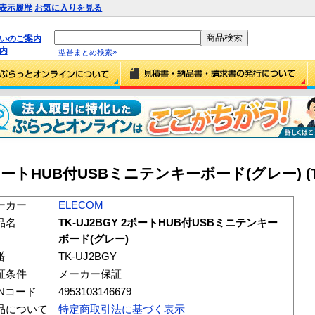
表示履歴
お気に入りを見る
払いのご案内
内
型番まとめ検索»
 2ポートHUB付USBミニテンキーボード(グレー) (TK
ーカー
ELECOM
品名
TK-UJ2BGY 2ポートHUB付USBミニテンキー
ボード(グレー)
番
TK-UJ2BGY
証条件
メーカー保証
ANコード
4953103146679
品について
特定商取引法に基づく表示