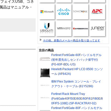
ターフェイスUSB、コネ
。付属品はマニュアル・
その他、多数のメーカー商品を取り扱ってます
注目の商品
Fortinet FortiGate-60Fバンドルモデル
(初年度先出しセンドバック保守付)
(FG-60F-BDL-US)
Hewlett-Packard HP LCD 8500 コンソ
ール (AF642A)
IBM Flex System コンソール・ブレイ
クアウト・ケーブル (81Y5286)
Fortinet Rack Mount Tray
(FortiGate40F/50E/60E/60F/61F/80E/8
0F/FS-108E) (SP-RACKTRAY-02)
Fortinet FortiGate-80F バンドルモデル