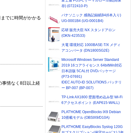
富士通 POS-Cサーマルロール紙(高保
存) (0722410-P)
パナソニック 感熱記録紙B4(6本入り)
着までに時間がかかる
UG-0001B4 (UG-0001B4)
応研 販売大臣 NX スタンドアロン
(OKN-423533)
大電 環境対応 1000BASE-T/X メディ
アコンバータ (DN1800SG2E)
Microsoft Windows Server Standard
2019 16コアライセンス 64bitWin対応
日本語版 5CAL付 DVDパッケージ
(P73-07691)
IDEC AUTO-ID SOLUTIONS バッテリ
の事情なく8日以上経
ー BP-007 (BP-007)
TP-Link AX1800 壁面埋め込み型 Wi-Fi
6アクセスポイント (EAP615-WALL)
PLAT'HOME OpenBlocks IX9 Debian
10搭載モデル (OBSIX9/D10A)
PLAT'HOME EasyBlocks Syslog 120G
サブスクリプション(保守サービス) 1年