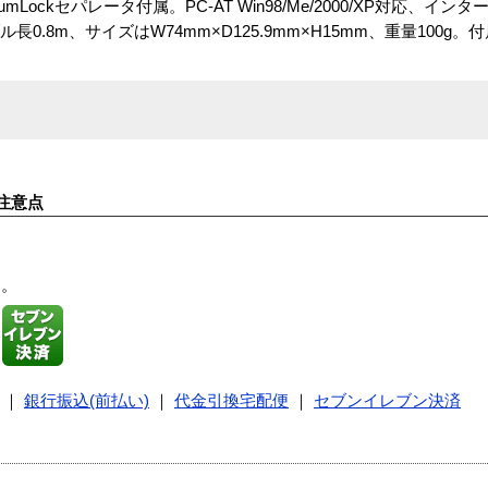
ckセパレータ付属。PC-AT Win98/Me/2000/XP対応、イン
長0.8m、サイズはW74mm×D125.9mm×H15mm、重量100g
注意点
す。
｜
銀行振込(前払い)
｜
代金引換宅配便
｜
セブンイレブン決済