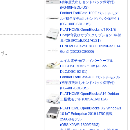
(初年度先出しセンドバック保守付)
(FG-80F-BDL-US)
Fortinet FortiGate-100F バンドルモデ
ル (初年度先出しセンドバック保守付)
(FG-100F-BDL-US)
PLAT'HOME OpenBlocks IoT FX1/E
H/W保守及びサブスクリプション1年付
属 (OBSFX1/E/D11/H1S1)
LENOVO 20X2SC8G00 ThinkPad L14
Gen2 (20X2SC8G00)
ます。
エイム電子 光ファイバーケーブル
DLC/DSC MM62.5 1m (AFP2-
DLC/DSC-62-01)
Fortinet FortiGate-40F バンドルモデル
(初年度先出しセンドバック保守付)
(FG-40F-BDL-US)
PLAT'HOME OpenBlocks A16 Debian
11搭載モデル (OBSA16/D11A)
PLAT'HOME OpenBlocks IX9 Windows
10 IoT Enterprise 2019 LTSC搭載
256GBモデル
(OBSIX9/W/L1809/256G)