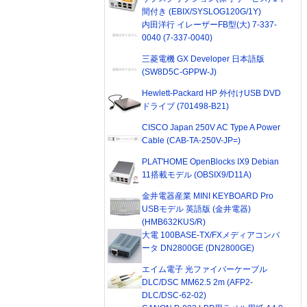
間付き (EBIX/SYSLOG120G/1Y)
内田洋行 イレーザーFB型(大) 7-337-
0040 (7-337-0040)
三菱電機 GX Developer 日本語版
(SW8D5C-GPPW-J)
Hewlett-Packard HP 外付けUSB DVD
ドライブ (701498-B21)
CISCO Japan 250V AC Type A Power
Cable (CAB-TA-250V-JP=)
PLAT'HOME OpenBlocks IX9 Debian
11搭載モデル (OBSIX9/D11A)
金井電器産業 MINI KEYBOARD Pro
USBモデル 英語版 (金井電器)
(HMB632KUS/R)
大電 100BASE-TX/FXメディアコンバ
ータ DN2800GE (DN2800GE)
エイム電子 光ファイバーケーブル
DLC/DSC MM62.5 2m (AFP2-
DLC/DSC-62-02)