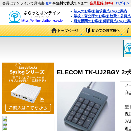
会員はオンラインで見積書(
)を
無料で作成
できます
会員登録(無料)
ログイン
見本
法人のお客様 請求書払いのご案内
学校・官公庁のお客様 校費・公費
研究機関のお客様 科研費払いのご案
ELECOM TK-UJ2BGY
メ
商
型
保
J
返