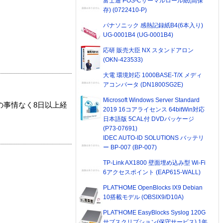
富士通 POS-Cサーマルロール紙(高保
存) (0722410-P)
パナソニック 感熱記録紙B4(6本入り)
UG-0001B4 (UG-0001B4)
応研 販売大臣 NX スタンドアロン
(OKN-423533)
大電 環境対応 1000BASE-T/X メディ
アコンバータ (DN1800SG2E)
Microsoft Windows Server Standard
の事情なく8日以上経
2019 16コアライセンス 64bitWin対応
日本語版 5CAL付 DVDパッケージ
(P73-07691)
IDEC AUTO-ID SOLUTIONS バッテリ
ー BP-007 (BP-007)
TP-Link AX1800 壁面埋め込み型 Wi-Fi
6アクセスポイント (EAP615-WALL)
PLAT'HOME OpenBlocks IX9 Debian
10搭載モデル (OBSIX9/D10A)
PLAT'HOME EasyBlocks Syslog 120G
サブスクリプション(保守サービス) 1年