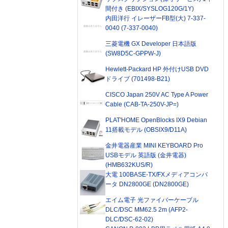
間付き (EBIX/SYSLOG120G/1Y)
内田洋行 イレーザーFB型(大) 7-337-
0040 (7-337-0040)
三菱電機 GX Developer 日本語版
(SW8D5C-GPPW-J)
Hewlett-Packard HP 外付けUSB DVD
ドライブ (701498-B21)
CISCO Japan 250V AC Type A Power
Cable (CAB-TA-250V-JP=)
PLAT'HOME OpenBlocks IX9 Debian
11搭載モデル (OBSIX9/D11A)
金井電器産業 MINI KEYBOARD Pro
USBモデル 英語版 (金井電器)
(HMB632KUS/R)
大電 100BASE-TX/FXメディアコンバ
ータ DN2800GE (DN2800GE)
エイム電子 光ファイバーケーブル
DLC/DSC MM62.5 2m (AFP2-
DLC/DSC-62-02)