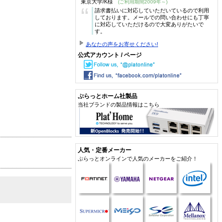
東京大学/K様
(ご利用期間2009年～)
“
請求書払いに対応していただいているので利用
しております。メールでの問い合わせにも丁寧
に対応していただけるので大変ありがたいで
す。
あなたの声をお寄せください!
公式アカウント / ページ
ぷらっとホーム社製品
当社ブランドの製品情報はこちら
人気・定番メーカー
ぷらっとオンラインで人気のメーカーをご紹介！