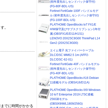
(初年度先出しセンドバック保守付)
(FG-80F-BDL-US)
Fortinet FortiGate-100F バンドルモデ
ル (初年度先出しセンドバック保守付)
(FG-100F-BDL-US)
PLAT'HOME OpenBlocks IoT FX1/E
ます。
H/W保守及びサブスクリプション1年付
属 (OBSFX1/E/D11/H1S1)
LENOVO 20X2SC8G00 ThinkPad L14
Gen2 (20X2SC8G00)
エイム電子 光ファイバーケーブル
DLC/DSC MM62.5 1m (AFP2-
DLC/DSC-62-01)
Fortinet FortiGate-40F バンドルモデル
(初年度先出しセンドバック保守付)
(FG-40F-BDL-US)
PLAT'HOME OpenBlocks A16 Debian
11搭載モデル (OBSA16/D11A)
PLAT'HOME OpenBlocks IX9 Windows
10 IoT Enterprise 2019 LTSC搭載
256GBモデル
(OBSIX9/W/L1809/256G)
着までに時間がかかる