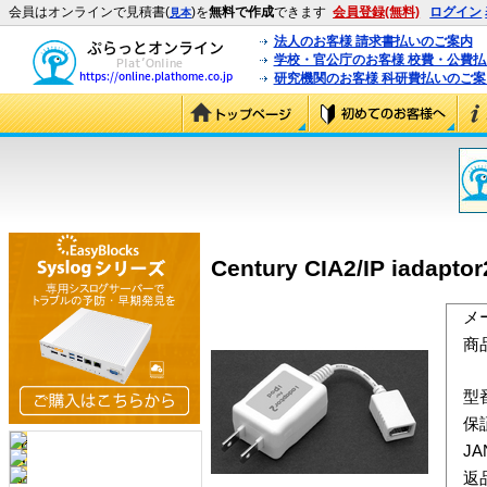
会員はオンラインで見積書(
)を
無料で作成
できます
会員登録(無料)
ログイン
見本
法人のお客様 請求書払いのご案内
学校・官公庁のお客様 校費・公費
研究機関のお客様 科研費払いのご案
Century CIA2/IP iada
メ
商
型
保
J
返