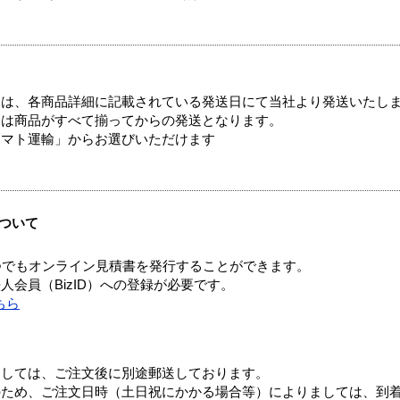
ては、各商品詳細に記載されている発送日にて当社より発送いたし
送は商品がすべて揃ってからの発送となります。
ヤマト運輸」からお選びいただけます
ついて
つでもオンライン見積書を発行することができます。
会員（BizID）への登録が必要です。
ちら
ましては、ご注文後に別途郵送しております。
のため、ご注文日時（土日祝にかかる場合等）によりましては、到