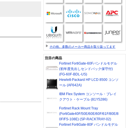
その他、多数のメーカー商品を取り扱ってます
注目の商品
Fortinet FortiGate-60Fバンドルモデル
(初年度先出しセンドバック保守付)
(FG-60F-BDL-US)
Hewlett-Packard HP LCD 8500 コンソ
ール (AF642A)
IBM Flex System コンソール・ブレイ
クアウト・ケーブル (81Y5286)
Fortinet Rack Mount Tray
(FortiGate40F/50E/60E/60F/61F/80E/8
0F/FS-108E) (SP-RACKTRAY-02)
Fortinet FortiGate-80F バンドルモデル