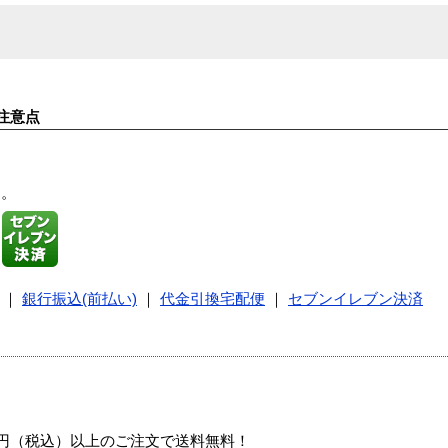
注意点
す。
｜
銀行振込(前払い)
｜
代金引換宅配便
｜
セブンイレブン決済
00円（税込）以上のご注文で送料無料！