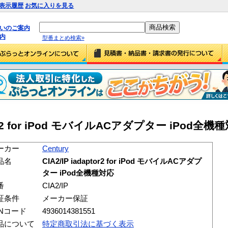
表示履歴
お気に入りを見る
払いのご案内
内
型番まとめ検索»
ptor2 for iPod モバイルACアダプター iPod全機種対
ーカー
Century
品名
CIA2/IP iadaptor2 for iPod モバイルACアダプ
ター iPod全機種対応
番
CIA2/IP
証条件
メーカー保証
ANコード
4936014381551
品について
特定商取引法に基づく表示