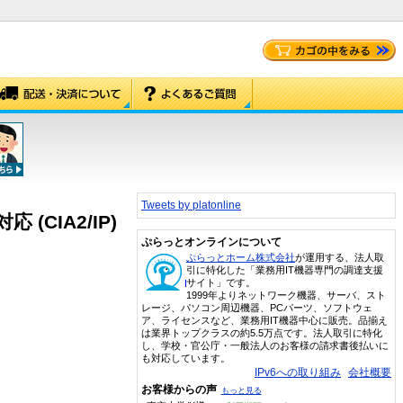
Tweets by platonline
応 (CIA2/IP)
ぷらっとオンラインについて
ぷらっとホーム株式会社
が運用する、法人取
引に特化した「業務用IT機器専門の調達支援
サイト」です。
1999年よりネットワーク機器、サーバ、スト
レージ、パソコン周辺機器、PCパーツ、ソフトウェ
ア、ライセンスなど、業務用IT機器中心に販売。品揃え
は業界トップクラスの約5.5万点です。法人取引に特化
し、学校・官公庁・一般法人のお客様の請求書後払いに
も対応しています。
IPv6への取り組み
会社概要
お客様からの声
もっと見る