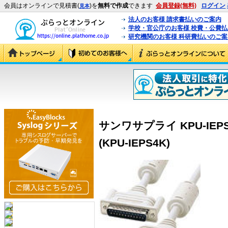
会員はオンラインで見積書(
)を
無料で作成
できます
会員登録(無料)
ログイン
見本
法人のお客様 請求書払いのご案内
学校・官公庁のお客様 校費・公費
研究機関のお客様 科研費払いのご案
サンワサプライ KPU-IEP
(KPU-IEPS4K)