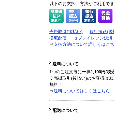
以下のお支払い方法がご利用で
売掛取引(後払い)
｜
銀行振込(後
換宅配便
｜
セブンイレブン決済
⇒
支払方法について詳しくはこ
送料について
1つのご注文毎に
一律1,100円(税
※売掛取引(後払い)のお客様は33
無料！
⇒
送料について詳しくはこちら
配送について