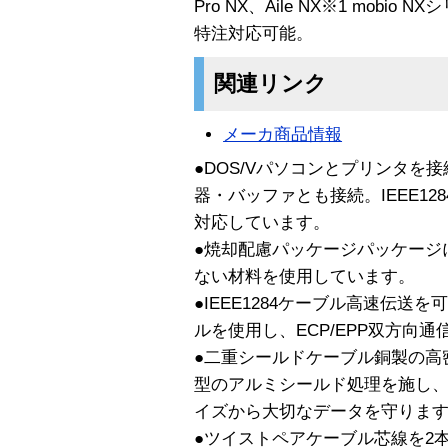
Pro NX、Aile NX※1 mob
特注対応可能。
関連リンク
メーカ商品情報
●DOS/Vパソコンとプリンタを
器・バッファとも接続。IEEE1
対応しています。
●焼却配慮パッケージパッケージ
ない材料を使用しています。
●IEEE1284ケーブル高速伝送
ルを使用し、ECP/EPP双方向
●二重シールドケーブル銅製の高
型のアルミシールド処理を施し
イズから大切なデータを守りま
●ツイストペアケーブル芯線を2