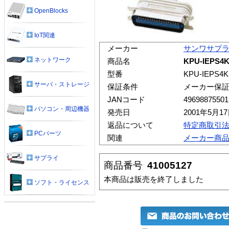
OpenBlocks
IoT関連
メーカー
サンワサプ
ネットワーク
商品名
KPU-IEPS
型番
KPU-IEPS4K
サーバ・ストレージ
保証条件
メーカー保
JANコード
49698875501
パソコン・周辺機器
発売日
2001年5月1
返品について
特定商取引
PCパーツ
関連
メーカー商
サプライ
商品番号
41005127
本商品は販売を終了しました
ソフト・ライセンス