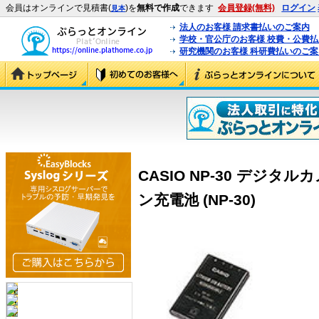
会員はオンラインで見積書(
)を
無料で作成
できます
会員登録(無料)
ログイン
見本
法人のお客様 請求書払いのご案内
学校・官公庁のお客様 校費・公費
研究機関のお客様 科研費払いのご案
CASIO NP-30 デジタ
ン充電池 (NP-30)