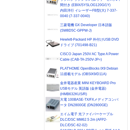
間付き (EBIX/SYSLOG120G/1Y)
内田洋行 イレーザーFB型(大) 7-337-
0040 (7-337-0040)
三菱電機 GX Developer 日本語版
(SW8D5C-GPPW-J)
Hewlett-Packard HP 外付けUSB DVD
ドライブ (701498-B21)
CISCO Japan 250V AC Type A Power
Cable (CAB-TA-250V-JP=)
PLAT'HOME OpenBlocks IX9 Debian
11搭載モデル (OBSIX9/D11A)
金井電器産業 MINI KEYBOARD Pro
USBモデル 英語版 (金井電器)
(HMB632KUS/R)
大電 100BASE-TX/FXメディアコンバ
ータ DN2800GE (DN2800GE)
エイム電子 光ファイバーケーブル
DLC/DSC MM62.5 2m (AFP2-
DLC/DSC-62-02)