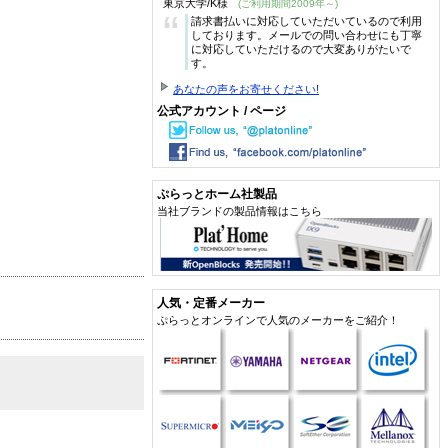
東京大学/K様
(ご利用期間2009年～)
“
請求書払いに対応していただいているので利用
しております。メールでの問い合わせにも丁寧
に対応していただけるので大変ありがたいで
す。
あなたの声をお寄せください!
公式アカウント / ページ
ぷらっとホーム社製品
当社ブランドの製品情報はこちら
人気・定番メーカー
ぷらっとオンラインで人気のメーカーをご紹介！