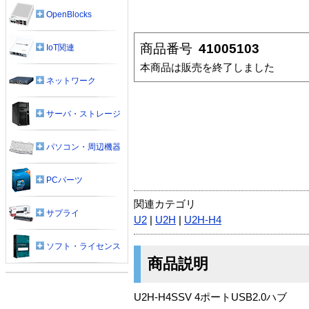
OpenBlocks
商品番号
41005103
IoT関連
本商品は販売を終了しました
ネットワーク
サーバ・ストレージ
パソコン・周辺機器
PCパーツ
関連カテゴリ
サプライ
U2
|
U2H
|
U2H-H4
ソフト・ライセンス
商品説明
U2H-H4SSV 4ポートUSB2.0ハブ