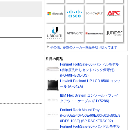
その他、多数のメーカー商品を取り扱ってます
注目の商品
Fortinet FortiGate-60Fバンドルモデル
(初年度先出しセンドバック保守付)
(FG-60F-BDL-US)
Hewlett-Packard HP LCD 8500 コンソ
ール (AF642A)
IBM Flex System コンソール・ブレイ
クアウト・ケーブル (81Y5286)
Fortinet Rack Mount Tray
(FortiGate40F/50E/60E/60F/61F/80E/8
0F/FS-108E) (SP-RACKTRAY-02)
Fortinet FortiGate-80F バンドルモデル