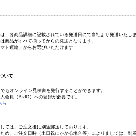
ては、各商品詳細に記載されている発送日にて当社より発送いたし
送は商品がすべて揃ってからの発送となります。
ヤマト運輸」からお選びいただけます
ついて
つでもオンライン見積書を発行することができます。
会員（BizID）への登録が必要です。
ちら
ましては、ご注文後に別途郵送しております。
のため、ご注文日時（土日祝にかかる場合等）によりましては、到