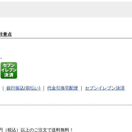
注意点
す。
｜
銀行振込(前払い)
｜
代金引換宅配便
｜
セブンイレブン決済
00円（税込）以上のご注文で送料無料！