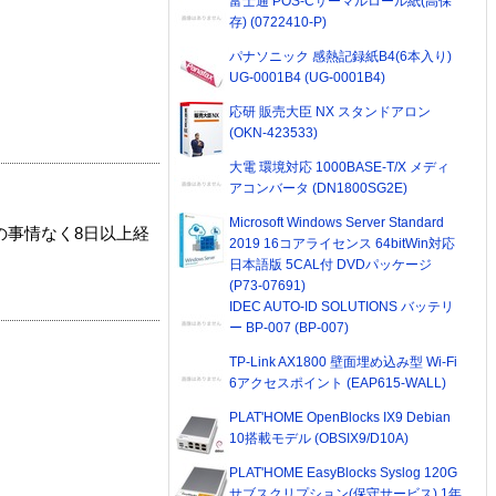
富士通 POS-Cサーマルロール紙(高保
存) (0722410-P)
パナソニック 感熱記録紙B4(6本入り)
UG-0001B4 (UG-0001B4)
応研 販売大臣 NX スタンドアロン
(OKN-423533)
大電 環境対応 1000BASE-T/X メディ
アコンバータ (DN1800SG2E)
Microsoft Windows Server Standard
の事情なく8日以上経
2019 16コアライセンス 64bitWin対応
日本語版 5CAL付 DVDパッケージ
(P73-07691)
IDEC AUTO-ID SOLUTIONS バッテリ
ー BP-007 (BP-007)
TP-Link AX1800 壁面埋め込み型 Wi-Fi
6アクセスポイント (EAP615-WALL)
PLAT'HOME OpenBlocks IX9 Debian
10搭載モデル (OBSIX9/D10A)
PLAT'HOME EasyBlocks Syslog 120G
サブスクリプション(保守サービス) 1年