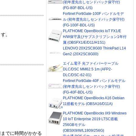
(初年度先出しセンドバック保守付)
(FG-80F-BDL-US)
Fortinet FortiGate-100F バンドルモデ
ル (初年度先出しセンドバック保守付)
(FG-100F-BDL-US)
PLAT'HOME OpenBlocks IoT FX1/E
ます。
H/W保守及びサブスクリプション1年付
属 (OBSFX1/E/D11/H1S1)
LENOVO 20X2SC8G00 ThinkPad L14
Gen2 (20X2SC8G00)
エイム電子 光ファイバーケーブル
DLC/DSC MM62.5 1m (AFP2-
DLC/DSC-62-01)
Fortinet FortiGate-40F バンドルモデル
(初年度先出しセンドバック保守付)
(FG-40F-BDL-US)
PLAT'HOME OpenBlocks A16 Debian
11搭載モデル (OBSA16/D11A)
PLAT'HOME OpenBlocks IX9 Windows
10 IoT Enterprise 2019 LTSC搭載
256GBモデル
(OBSIX9/W/L1809/256G)
着までに時間がかかる