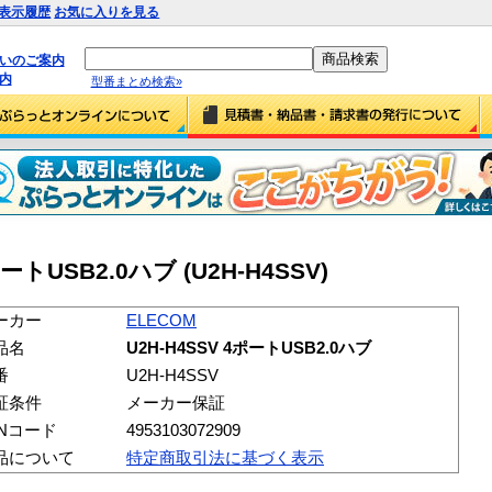
表示履歴
お気に入りを見る
払いのご案内
内
型番まとめ検索»
ポートUSB2.0ハブ (U2H-H4SSV)
ーカー
ELECOM
品名
U2H-H4SSV 4ポートUSB2.0ハブ
番
U2H-H4SSV
証条件
メーカー保証
ANコード
4953103072909
品について
特定商取引法に基づく表示