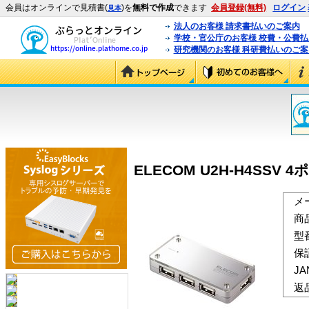
会員はオンラインで見積書(
)を
無料で作成
できます
会員登録(無料)
ログイン
見本
法人のお客様 請求書払いのご案内
学校・官公庁のお客様 校費・公費
研究機関のお客様 科研費払いのご案
ELECOM U2H-H4SSV 4
メ
商
型
保
J
返