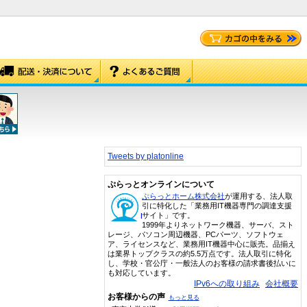
Tweets by platonline
ぷらっとオンラインについて
ぷらっとホーム株式会社
が運用する、法人取
引に特化した「業務用IT機器専門の調達支援
サイト」です。
1999年よりネットワーク機器、サーバ、スト
レージ、パソコン周辺機器、PCパーツ、ソフトウェ
ア、ライセンスなど、業務用IT機器中心に販売。品揃え
は業界トップクラスの約5.5万点です。法人取引に特化
し、学校・官公庁・一般法人のお客様の請求書後払いに
も対応しています。
IPv6への取り組み
会社概要
お客様からの声
もっと見る