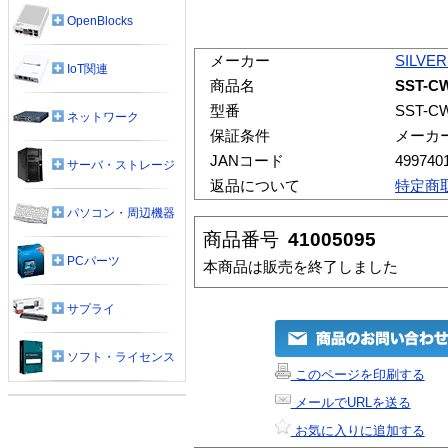
OpenBlocks
メーカー
SILVE
IoT関連
商品名
SST-C
型番
SST-C
ネットワーク
保証条件
メーカ
JANコード
499740
サーバ・ストレージ
返品について
特定商
パソコン・周辺機器
商品番号
41005095
PCパーツ
本商品は販売を終了しました
サプライ
ソフト・ライセンス
このページを印刷する
メールでURLを送る
お気に入りに追加する