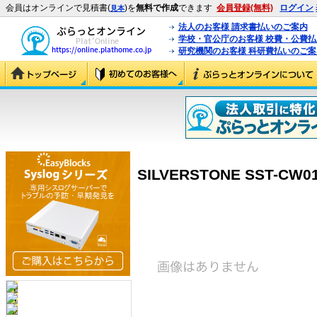
会員はオンラインで見積書(
)を
無料で作成
できます
会員登録(無料)
ログイン
見本
法人のお客様 請求書払いのご案内
学校・官公庁のお客様 校費・公費
研究機関のお客様 科研費払いのご案
SILVERSTONE SST-CW01