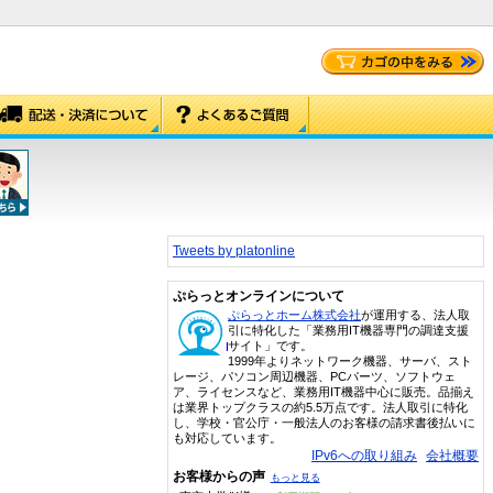
Tweets by platonline
ぷらっとオンラインについて
ぷらっとホーム株式会社
が運用する、法人取
引に特化した「業務用IT機器専門の調達支援
サイト」です。
1999年よりネットワーク機器、サーバ、スト
レージ、パソコン周辺機器、PCパーツ、ソフトウェ
ア、ライセンスなど、業務用IT機器中心に販売。品揃え
は業界トップクラスの約5.5万点です。法人取引に特化
し、学校・官公庁・一般法人のお客様の請求書後払いに
も対応しています。
IPv6への取り組み
会社概要
お客様からの声
もっと見る