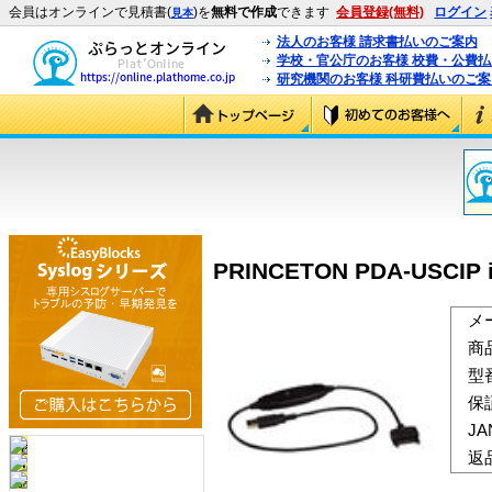
会員はオンラインで見積書(
)を
無料で作成
できます
会員登録(無料)
ログイン
見本
法人のお客様 請求書払いのご案内
学校・官公庁のお客様 校費・公費
研究機関のお客様 科研費払いのご案
PRINCETON PDA-USCIP 
メ
商
型
保
J
返