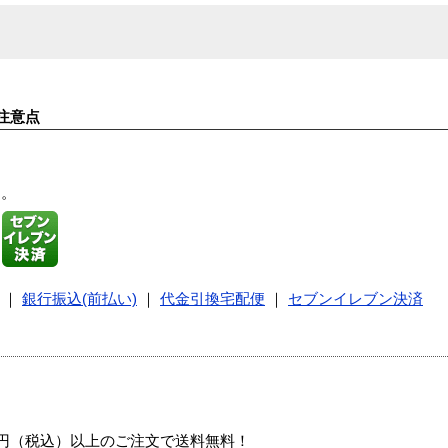
注意点
す。
｜
銀行振込(前払い)
｜
代金引換宅配便
｜
セブンイレブン決済
00円（税込）以上のご注文で送料無料！