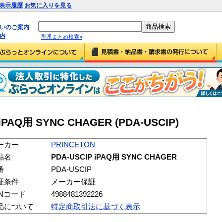
表示履歴
お気に入りを見る
払いのご案内
内
型番まとめ検索»
iPAQ用 SYNC CHAGER (PDA-USCIP)
ーカー
PRINCETON
品名
PDA-USCIP iPAQ用 SYNC CHAGER
番
PDA-USCIP
証条件
メーカー保証
ANコード
4988481392226
品について
特定商取引法に基づく表示