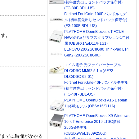
(初年度先出しセンドバック保守付)
(FG-80F-BDL-US)
Fortinet FortiGate-100F バンドルモデ
ル (初年度先出しセンドバック保守付)
(FG-100F-BDL-US)
PLAT'HOME OpenBlocks IoT FX1/E
ます。
H/W保守及びサブスクリプション1年付
属 (OBSFX1/E/D11/H1S1)
LENOVO 20X2SC8G00 ThinkPad L14
Gen2 (20X2SC8G00)
エイム電子 光ファイバーケーブル
DLC/DSC MM62.5 1m (AFP2-
DLC/DSC-62-01)
Fortinet FortiGate-40F バンドルモデル
(初年度先出しセンドバック保守付)
(FG-40F-BDL-US)
PLAT'HOME OpenBlocks A16 Debian
11搭載モデル (OBSA16/D11A)
PLAT'HOME OpenBlocks IX9 Windows
10 IoT Enterprise 2019 LTSC搭載
256GBモデル
(OBSIX9/W/L1809/256G)
着までに時間がかかる