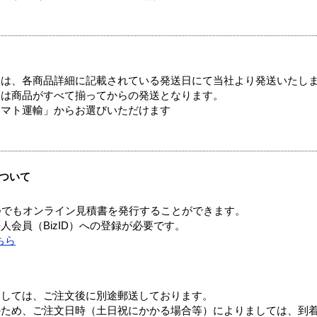
ては、各商品詳細に記載されている発送日にて当社より発送いたし
送は商品がすべて揃ってからの発送となります。
ヤマト運輸」からお選びいただけます
ついて
つでもオンライン見積書を発行することができます。
会員（BizID）への登録が必要です。
ちら
ましては、ご注文後に別途郵送しております。
のため、ご注文日時（土日祝にかかる場合等）によりましては、到