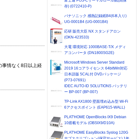
富士通 POS-Cサーマルロール紙(高保
存) (0722410-P)
パナソニック 感熱記録紙B4(6本入り)
UG-0001B4 (UG-0001B4)
応研 販売大臣 NX スタンドアロン
(OKN-423533)
大電 環境対応 1000BASE-T/X メディ
アコンバータ (DN1800SG2E)
Microsoft Windows Server Standard
の事情なく8日以上経
2019 16コアライセンス 64bitWin対応
日本語版 5CAL付 DVDパッケージ
(P73-07691)
IDEC AUTO-ID SOLUTIONS バッテリ
ー BP-007 (BP-007)
TP-Link AX1800 壁面埋め込み型 Wi-Fi
6アクセスポイント (EAP615-WALL)
PLAT'HOME OpenBlocks IX9 Debian
10搭載モデル (OBSIX9/D10A)
PLAT'HOME EasyBlocks Syslog 120G
サブスクリプション(保守サービス) 1年