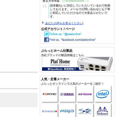
東京大学/K様
(ご利用期間2009年～)
“
請求書払いに対応していただいているので利用
しております。メールでの問い合わせにも丁寧
に対応していただけるので大変ありがたいで
す。
あなたの声をお寄せください!
公式アカウント / ページ
ぷらっとホーム社製品
当社ブランドの製品情報はこちら
人気・定番メーカー
ぷらっとオンラインで人気のメーカーをご紹介！