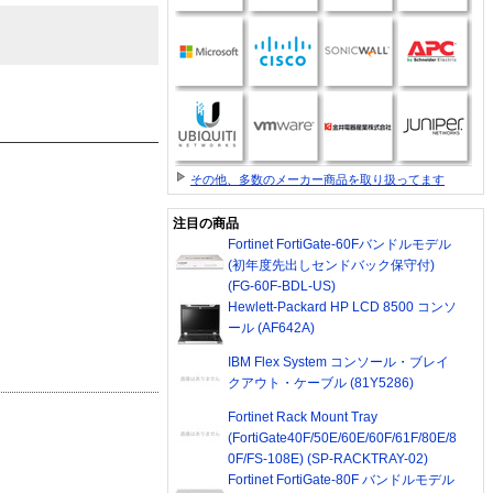
その他、多数のメーカー商品を取り扱ってます
注目の商品
Fortinet FortiGate-60Fバンドルモデル
(初年度先出しセンドバック保守付)
(FG-60F-BDL-US)
Hewlett-Packard HP LCD 8500 コンソ
ール (AF642A)
IBM Flex System コンソール・ブレイ
クアウト・ケーブル (81Y5286)
Fortinet Rack Mount Tray
(FortiGate40F/50E/60E/60F/61F/80E/8
0F/FS-108E) (SP-RACKTRAY-02)
Fortinet FortiGate-80F バンドルモデル