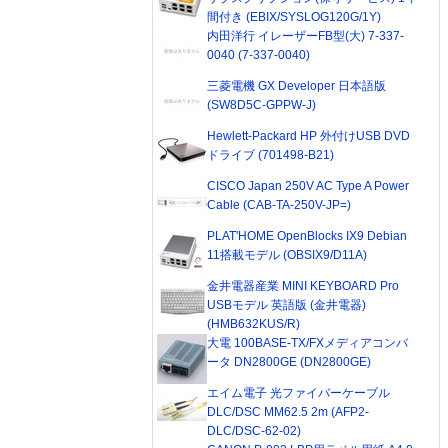
間付き (EBIX/SYSLOG120G/1Y)
内田洋行 イレーザーFB型(大) 7-337-
0040 (7-337-0040)
三菱電機 GX Developer 日本語版
(SW8D5C-GPPW-J)
Hewlett-Packard HP 外付けUSB DVD
ドライブ (701498-B21)
CISCO Japan 250V AC Type A Power
Cable (CAB-TA-250V-JP=)
PLAT'HOME OpenBlocks IX9 Debian
11搭載モデル (OBSIX9/D11A)
金井電器産業 MINI KEYBOARD Pro
USBモデル 英語版 (金井電器)
(HMB632KUS/R)
大電 100BASE-TX/FXメディアコンバ
ータ DN2800GE (DN2800GE)
エイム電子 光ファイバーケーブル
DLC/DSC MM62.5 2m (AFP2-
DLC/DSC-62-02)