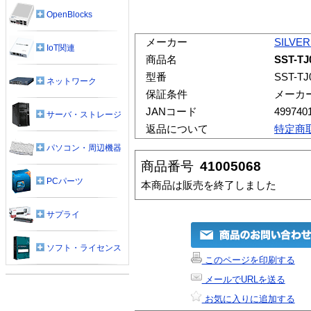
OpenBlocks
メーカー
SILVE
IoT関連
商品名
SST-TJ
型番
SST-TJ
ネットワーク
保証条件
メーカ
JANコード
499740
サーバ・ストレージ
返品について
特定商
パソコン・周辺機器
商品番号
41005068
PCパーツ
本商品は販売を終了しました
サプライ
ソフト・ライセンス
このページを印刷する
メールでURLを送る
お気に入りに追加する