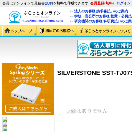
会員はオンラインで見積書(
)を
無料で作成
できます
会員登録(無料)
ログイン
見本
法人のお客様 請求書払いのご案内
学校・官公庁のお客様 校費・公費
研究機関のお客様 科研費払いのご案
SILVERSTONE SST-TJ07S