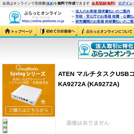
会員はオンラインで見積書(
)を
無料で作成
できます
会員登録(無料)
ログイン
見本
法人のお客様 請求書払いのご案内
学校・官公庁のお客様 校費・公費
研究機関のお客様 科研費払いのご案
ATEN マルチタスクUS
KA9272A (KA9272A)