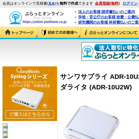
会員はオンラインで見積書(
)を
無料で作成
できます
会員登録(無料)
ログイン
見本
法人のお客様 請求書払いのご案内
学校・官公庁のお客様 校費・公費
研究機関のお客様 科研費払いのご案
サンワサプライ ADR-10U2
ダライタ (ADR-10U2W)