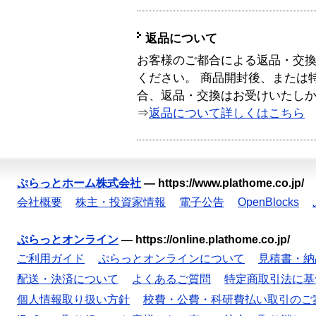
返品について
お客様のご都合による返品・交
ください。 商品開封後、または
合、返品・交換はお受けいたし
⇒
返品について詳しくはこちら
ぷらっとホーム株式会社
—
https://www.plathome.co.jp/
会社概要
株主・投資家情報
電子公告
OpenBlocks
ぷらっとオンライン
—
https://online.plathome.co.jp/
ご利用ガイド
ぷらっとオンラインについて
見積書・納
配送・決済について
よくあるご質問
特定商取引法に基
個人情報取り扱い方針
校費・公費・科研費払い取引のご