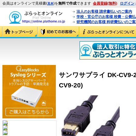
会員はオンラインで見積書(
)を
無料で作成
できます
会員登録(無料)
ログイン
見本
法人のお客様 請求書払いのご案内
学校・官公庁のお客様 校費・公費
研究機関のお客様 科研費払いのご案
サンワサプライ DK-CV9-20
CV9-20)