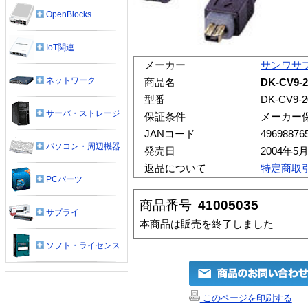
OpenBlocks
IoT関連
メーカー
サンワサ
ネットワーク
商品名
DK-CV9-
型番
DK-CV9-2
サーバ・ストレージ
保証条件
メーカー
JANコード
49698876
パソコン・周辺機器
発売日
2004年5
返品について
特定商取
PCパーツ
商品番号
41005035
サプライ
本商品は販売を終了しました
ソフト・ライセンス
このページを印刷する