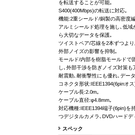
を転送することが可能｡
S400(400Mbps)の転送に対応｡
機能:2重シールド/銅製の高密
アルミシールド処理を施し､低域
ら大切なデータを保護｡
ツイストペア/芯線を2本ずつよ
外部ノイズの影響を抑制｡
モールド/内部を樹脂モールドで
し､外部干渉を防ぎノイズ対策も
耐震動､耐衝撃性にも優れ､データ
コネクタ形状:IEEE1394(6pinオス)-
ケーブル長:2.0m｡
ケーブル直径:φ4.8mm｡
対応機種:IEEE1394端子(6pin)を
つデジタルカメラ､DVDハード
スペック