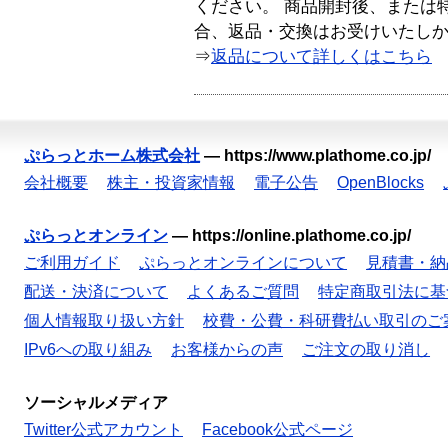
ください。 商品開封後、または
合、返品・交換はお受けいたし
⇒
返品について詳しくはこちら
ぷらっとホーム株式会社
—
https://www.plathome.co.jp/
会社概要
株主・投資家情報
電子公告
OpenBlocks
ぷらっとオンライン
—
https://online.plathome.co.jp/
ご利用ガイド
ぷらっとオンラインについて
見積書・納
配送・決済について
よくあるご質問
特定商取引法に基
個人情報取り扱い方針
校費・公費・科研費払い取引のご
IPv6への取り組み
お客様からの声
ご注文の取り消し
ソーシャルメディア
Twitter公式アカウント
Facebook公式ページ