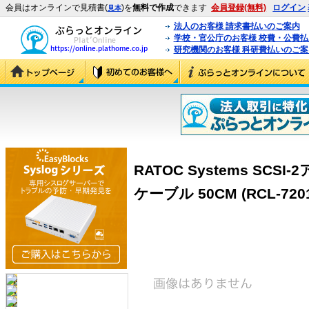
会員はオンラインで見積書(
)を
無料で作成
できます
会員登録(無料)
ログイン
見本
法人のお客様 請求書払いのご案内
学校・官公庁のお客様 校費・公費
研究機関のお客様 科研費払いのご案
RATOC Systems SC
ケーブル 50CM (RCL-7201