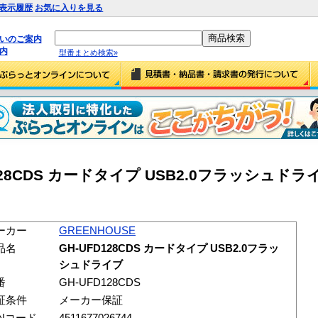
表示履歴
お気に入りを見る
払いのご案内
内
型番まとめ検索»
D128CDS カードタイプ USB2.0フラッシュドライ
ーカー
GREENHOUSE
品名
GH-UFD128CDS カードタイプ USB2.0フラッ
シュドライブ
番
GH-UFD128CDS
証条件
メーカー保証
ANコード
4511677026744