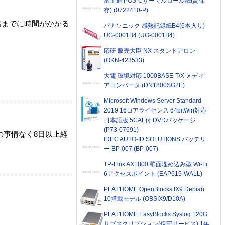
富士通 POS-Cサーマルロール紙(高保
存) (0722410-P)
着までに時間がかかる
パナソニック 感熱記録紙B4(6本入り)
UG-0001B4 (UG-0001B4)
応研 販売大臣 NX スタンドアロン
(OKN-423533)
大電 環境対応 1000BASE-T/X メディ
アコンバータ (DN1800SG2E)
Microsoft Windows Server Standard
2019 16コアライセンス 64bitWin対応
日本語版 5CAL付 DVDパッケージ
(P73-07691)
の事情なく8日以上経
IDEC AUTO-ID SOLUTIONS バッテリ
ー BP-007 (BP-007)
TP-Link AX1800 壁面埋め込み型 Wi-Fi
6アクセスポイント (EAP615-WALL)
PLAT'HOME OpenBlocks IX9 Debian
10搭載モデル (OBSIX9/D10A)
PLAT'HOME EasyBlocks Syslog 120G
サブスクリプション(保守サービス) 1年