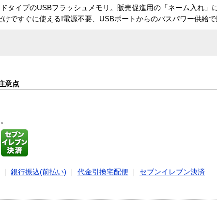
ドタイプのUSBフラッシュメモリ。販売促進用の「ネーム入れ」に
だけですぐに使える!電源不要、USBポートからのバスパワー供給で動
注意点
す。
｜
銀行振込(前払い)
｜
代金引換宅配便
｜
セブンイレブン決済