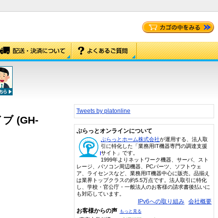
Tweets by platonline
ブ (GH-
ぷらっとオンラインについて
ぷらっとホーム株式会社
が運用する、法人取
引に特化した「業務用IT機器専門の調達支援
サイト」です。
1999年よりネットワーク機器、サーバ、スト
レージ、パソコン周辺機器、PCパーツ、ソフトウェ
ア、ライセンスなど、業務用IT機器中心に販売。品揃え
は業界トップクラスの約5.5万点です。法人取引に特化
し、学校・官公庁・一般法人のお客様の請求書後払いに
も対応しています。
IPv6への取り組み
会社概要
お客様からの声
もっと見る