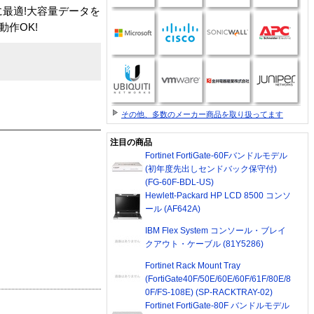
最適!大容量データを
作OK!
その他、多数のメーカー商品を取り扱ってます
注目の商品
Fortinet FortiGate-60Fバンドルモデル
(初年度先出しセンドバック保守付)
(FG-60F-BDL-US)
Hewlett-Packard HP LCD 8500 コンソ
ール (AF642A)
IBM Flex System コンソール・ブレイ
クアウト・ケーブル (81Y5286)
Fortinet Rack Mount Tray
(FortiGate40F/50E/60E/60F/61F/80E/8
0F/FS-108E) (SP-RACKTRAY-02)
Fortinet FortiGate-80F バンドルモデル