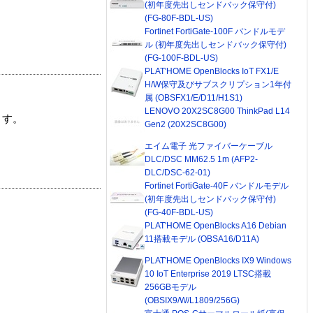
(初年度先出しセンドバック保守付)
(FG-80F-BDL-US)
Fortinet FortiGate-100F バンドルモデ
ル (初年度先出しセンドバック保守付)
(FG-100F-BDL-US)
PLAT'HOME OpenBlocks IoT FX1/E
H/W保守及びサブスクリプション1年付
属 (OBSFX1/E/D11/H1S1)
LENOVO 20X2SC8G00 ThinkPad L14
ます。
Gen2 (20X2SC8G00)
エイム電子 光ファイバーケーブル
DLC/DSC MM62.5 1m (AFP2-
DLC/DSC-62-01)
Fortinet FortiGate-40F バンドルモデル
(初年度先出しセンドバック保守付)
(FG-40F-BDL-US)
PLAT'HOME OpenBlocks A16 Debian
11搭載モデル (OBSA16/D11A)
PLAT'HOME OpenBlocks IX9 Windows
10 IoT Enterprise 2019 LTSC搭載
256GBモデル
(OBSIX9/W/L1809/256G)