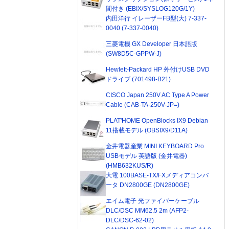
間付き (EBIX/SYSLOG120G/1Y)
内田洋行 イレーザーFB型(大) 7-337-
0040 (7-337-0040)
三菱電機 GX Developer 日本語版
(SW8D5C-GPPW-J)
Hewlett-Packard HP 外付けUSB DVD
ドライブ (701498-B21)
CISCO Japan 250V AC Type A Power
Cable (CAB-TA-250V-JP=)
PLAT'HOME OpenBlocks IX9 Debian
11搭載モデル (OBSIX9/D11A)
金井電器産業 MINI KEYBOARD Pro
USBモデル 英語版 (金井電器)
(HMB632KUS/R)
大電 100BASE-TX/FXメディアコンバ
ータ DN2800GE (DN2800GE)
エイム電子 光ファイバーケーブル
DLC/DSC MM62.5 2m (AFP2-
DLC/DSC-62-02)