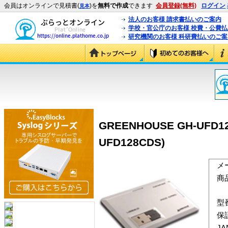
会員はオンラインで見積書(
)を
無料で作成
できます
会員登録(無料)
ログイン
見本
法人のお客様 請求書払いのご案内
学校・官公庁のお客様 校費・公費
研究機関のお客様 科研費払いのご案
GREENHOUSE GH-UF
UFD128CDS)
メ
商
型
保
J