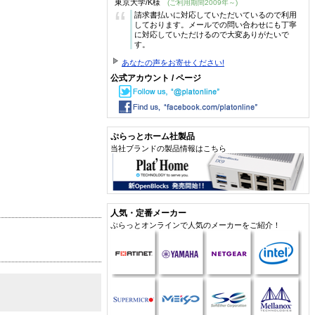
東京大学/K様
(ご利用期間2009年～)
“
請求書払いに対応していただいているので利用
しております。メールでの問い合わせにも丁寧
に対応していただけるので大変ありがたいで
す。
あなたの声をお寄せください!
公式アカウント / ページ
ぷらっとホーム社製品
当社ブランドの製品情報はこちら
人気・定番メーカー
ぷらっとオンラインで人気のメーカーをご紹介！