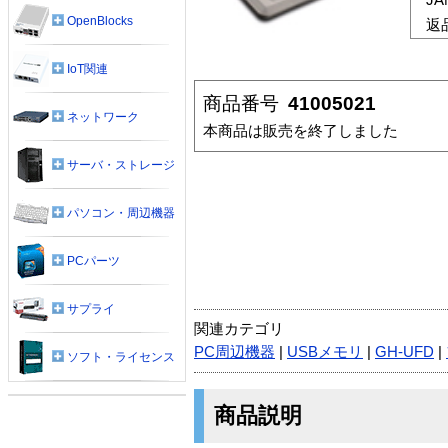
OpenBlocks
返
IoT関連
商品番号
41005021
ネットワーク
本商品は販売を終了しました
サーバ・ストレージ
パソコン・周辺機器
PCパーツ
サプライ
関連カテゴリ
PC周辺機器
|
USBメモリ
|
GH-UFD
|
ソフト・ライセンス
商品説明