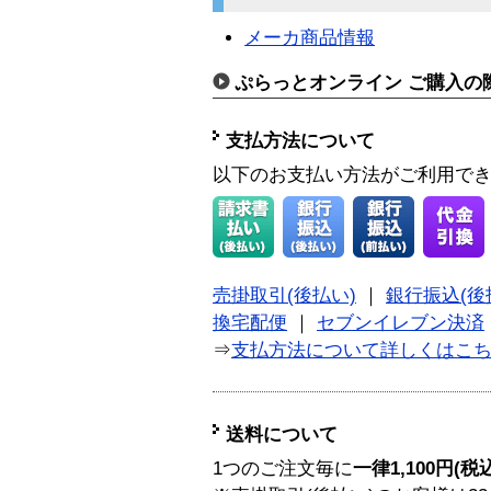
メーカ商品情報
ぷらっとオンライン ご購入の
支払方法について
以下のお支払い方法がご利用で
売掛取引(後払い)
｜
銀行振込(後
換宅配便
｜
セブンイレブン決済
⇒
支払方法について詳しくはこ
送料について
1つのご注文毎に
一律1,100円(税