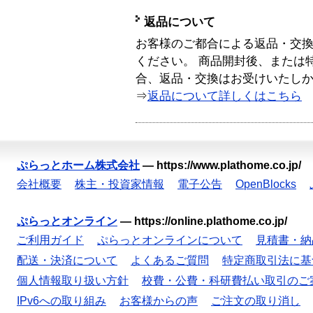
返品について
お客様のご都合による返品・交
ください。 商品開封後、または
合、返品・交換はお受けいたし
⇒
返品について詳しくはこちら
ぷらっとホーム株式会社
—
https://www.plathome.co.jp/
会社概要
株主・投資家情報
電子公告
OpenBlocks
ぷらっとオンライン
—
https://online.plathome.co.jp/
ご利用ガイド
ぷらっとオンラインについて
見積書・納
配送・決済について
よくあるご質問
特定商取引法に基
個人情報取り扱い方針
校費・公費・科研費払い取引のご
IPv6への取り組み
お客様からの声
ご注文の取り消し