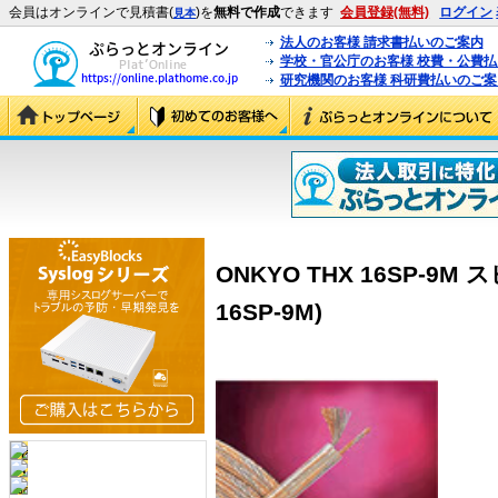
会員はオンラインで見積書(
)を
無料で作成
できます
会員登録(無料)
ログイン
見本
法人のお客様 請求書払いのご案内
学校・官公庁のお客様 校費・公費
研究機関のお客様 科研費払いのご案
ONKYO THX 16SP-9M
16SP-9M)