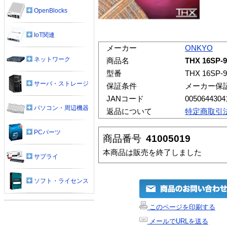
OpenBlocks
IoT関連
メーカー
ONKYO
ネットワーク
商品名
THX 16S
型番
THX 16SP-
サーバ・ストレージ
保証条件
メーカー保
JANコード
0050644304
パソコン・周辺機器
返品について
特定商取引
PCパーツ
商品番号
41005019
本商品は販売を終了しました
サプライ
ソフト・ライセンス
このページを印刷する
メールでURLを送る