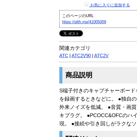
お気に入りに追加する
このページのURL
https://plth.me/41005009
関連カテゴリ
ATC
|
ATC2V90
|
ATC2V
商品説明
S端子付きのキャプチャーボード
を録画するときなどに。 ●独自のノ
外来ノイズを低減。 ●音質・画質
キプラグ。 ●PCOCC&OFC
現。 ●接続や引き回しがラクな