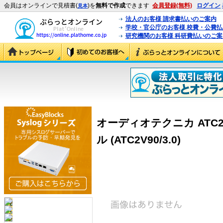
会員はオンラインで見積書(
)を
無料で作成
できます
会員登録(無料)
ログイン
見本
法人のお客様 請求書払いのご案内
学校・官公庁のお客様 校費・公費
研究機関のお客様 科研費払いのご案
オーディオテクニカ ATC2V
ル (ATC2V90/3.0)