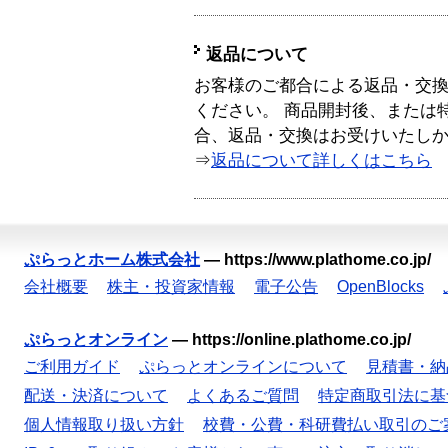
返品について
お客様のご都合による返品・交
ください。 商品開封後、または
合、返品・交換はお受けいたし
⇒
返品について詳しくはこちら
ぷらっとホーム株式会社
—
https://www.plathome.co.jp/
会社概要
株主・投資家情報
電子公告
OpenBlocks
ぷらっとオンライン
—
https://online.plathome.co.jp/
ご利用ガイド
ぷらっとオンラインについて
見積書・納
配送・決済について
よくあるご質問
特定商取引法に基
個人情報取り扱い方針
校費・公費・科研費払い取引のご