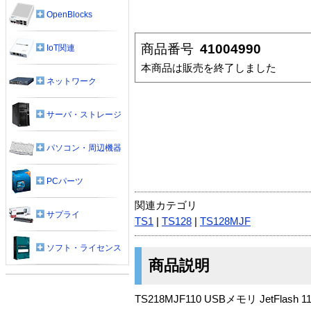
OpenBlocks
商品番号
41004990
IoT関連
本商品は販売を終了しました
ネットワーク
サーバ・ストレージ
パソコン・周辺機器
PCパーツ
関連カテゴリ
サプライ
TS1
|
TS128
|
TS128MJF
ソフト・ライセンス
商品説明
TS218MJF110 USBメモリ JetFlash 1