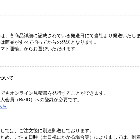
ては、各商品詳細に記載されている発送日にて当社より発送いたし
送は商品がすべて揃ってからの発送となります。
ヤマト運輸」からお選びいただけます
ついて
つでもオンライン見積書を発行することができます。
会員（BizID）への登録が必要です。
ちら
ましては、ご注文後に別途郵送しております。
のため、ご注文日時（土日祝にかかる場合等）によりましては、到