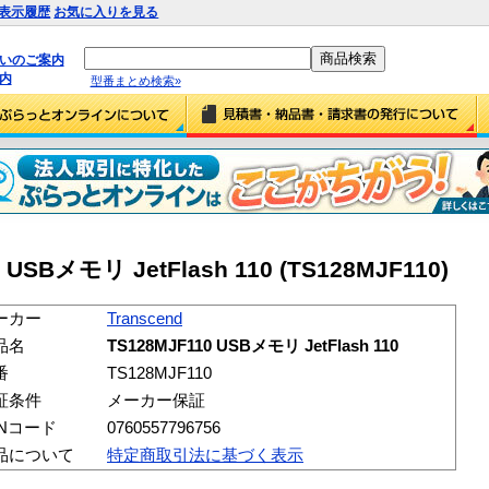
表示履歴
お気に入りを見る
払いのご案内
内
型番まとめ検索»
 USBメモリ JetFlash 110 (TS128MJF110)
ーカー
Transcend
品名
TS128MJF110 USBメモリ JetFlash 110
番
TS128MJF110
証条件
メーカー保証
ANコード
0760557796756
品について
特定商取引法に基づく表示