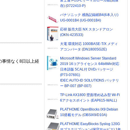
富士通 POS-Cサーマルロール紙(高保
存) (0722410-P)
パナソニック 感熱記録紙B4(6本入り)
UG-0001B4 (UG-0001B4)
応研 販売大臣 NX スタンドアロン
(OKN-423533)
大電 環境対応 1000BASE-T/X メディ
アコンバータ (DN1800SG2E)
Microsoft Windows Server Standard
の事情なく8日以上経
2019 16コアライセンス 64bitWin対応
日本語版 5CAL付 DVDパッケージ
(P73-07691)
IDEC AUTO-ID SOLUTIONS バッテリ
ー BP-007 (BP-007)
TP-Link AX1800 壁面埋め込み型 Wi-Fi
6アクセスポイント (EAP615-WALL)
PLAT'HOME OpenBlocks IX9 Debian
10搭載モデル (OBSIX9/D10A)
PLAT'HOME EasyBlocks Syslog 120G
サブスクリプション(保守サービス) 1年