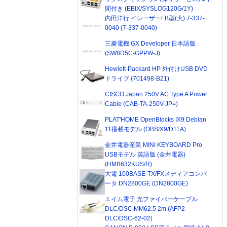
間付き (EBIX/SYSLOG120G/1Y)
内田洋行 イレーザーFB型(大) 7-337-
0040 (7-337-0040)
三菱電機 GX Developer 日本語版
(SW8D5C-GPPW-J)
Hewlett-Packard HP 外付けUSB DVD
ドライブ (701498-B21)
CISCO Japan 250V AC Type A Power
Cable (CAB-TA-250V-JP=)
PLAT'HOME OpenBlocks IX9 Debian
11搭載モデル (OBSIX9/D11A)
金井電器産業 MINI KEYBOARD Pro
USBモデル 英語版 (金井電器)
(HMB632KUS/R)
大電 100BASE-TX/FXメディアコンバ
ータ DN2800GE (DN2800GE)
エイム電子 光ファイバーケーブル
DLC/DSC MM62.5 2m (AFP2-
DLC/DSC-62-02)