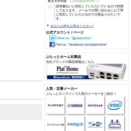
東京大学/K様
(ご利用期間2009年～)
“
請求書払いに対応していただいているので利用
しております。メールでの問い合わせにも丁寧
に対応していただけるので大変ありがたいで
す。
あなたの声をお寄せください!
公式アカウント / ページ
ぷらっとホーム社製品
当社ブランドの製品情報はこちら
人気・定番メーカー
ぷらっとオンラインで人気のメーカーをご紹介！