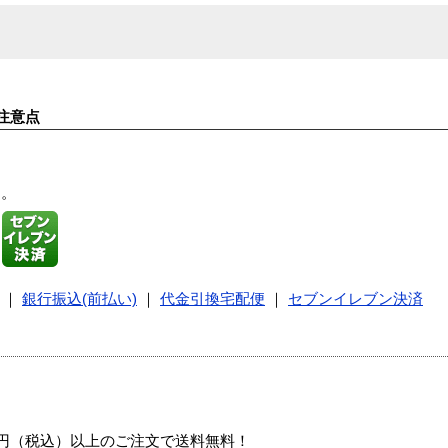
注意点
す。
｜
銀行振込(前払い)
｜
代金引換宅配便
｜
セブンイレブン決済
00円（税込）以上のご注文で送料無料！