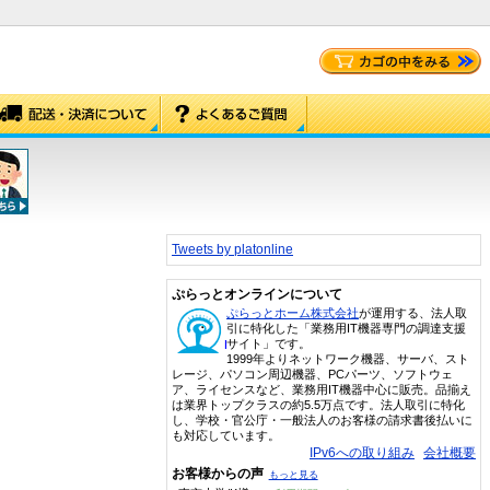
Tweets by platonline
ぷらっとオンラインについて
ぷらっとホーム株式会社
が運用する、法人取
引に特化した「業務用IT機器専門の調達支援
サイト」です。
1999年よりネットワーク機器、サーバ、スト
レージ、パソコン周辺機器、PCパーツ、ソフトウェ
ア、ライセンスなど、業務用IT機器中心に販売。品揃え
は業界トップクラスの約5.5万点です。法人取引に特化
し、学校・官公庁・一般法人のお客様の請求書後払いに
も対応しています。
IPv6への取り組み
会社概要
お客様からの声
もっと見る