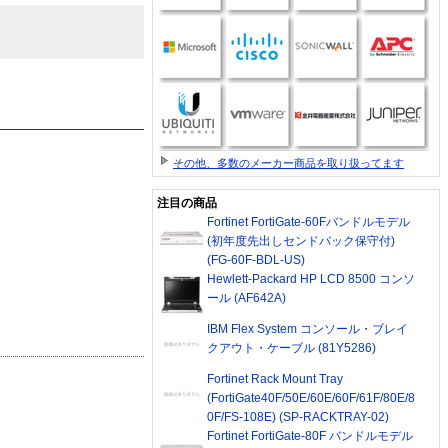
その他、多数のメーカー商品を取り扱ってます
注目の商品
Fortinet FortiGate-60Fバンドルモデル
(初年度先出しセンドバック保守付)
(FG-60F-BDL-US)
Hewlett-Packard HP LCD 8500 コンソ
ール (AF642A)
IBM Flex System コンソール・ブレイ
クアウト・ケーブル (81Y5286)
Fortinet Rack Mount Tray
(FortiGate40F/50E/60E/60F/61F/80E/8
0F/FS-108E) (SP-RACKTRAY-02)
Fortinet FortiGate-80F バンドルモデル