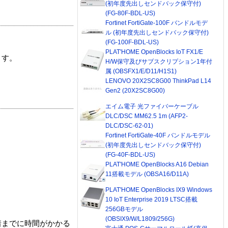
(初年度先出しセンドバック保守付)
(FG-80F-BDL-US)
Fortinet FortiGate-100F バンドルモデ
ル (初年度先出しセンドバック保守付)
(FG-100F-BDL-US)
PLAT'HOME OpenBlocks IoT FX1/E
ます。
H/W保守及びサブスクリプション1年付
属 (OBSFX1/E/D11/H1S1)
LENOVO 20X2SC8G00 ThinkPad L14
Gen2 (20X2SC8G00)
エイム電子 光ファイバーケーブル
DLC/DSC MM62.5 1m (AFP2-
DLC/DSC-62-01)
Fortinet FortiGate-40F バンドルモデル
(初年度先出しセンドバック保守付)
(FG-40F-BDL-US)
PLAT'HOME OpenBlocks A16 Debian
11搭載モデル (OBSA16/D11A)
PLAT'HOME OpenBlocks IX9 Windows
10 IoT Enterprise 2019 LTSC搭載
256GBモデル
(OBSIX9/W/L1809/256G)
着までに時間がかかる