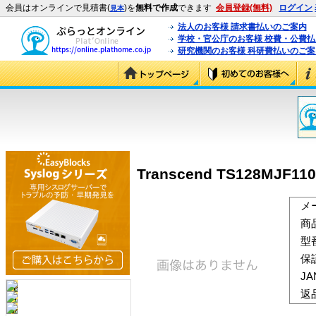
会員はオンラインで見積書(
)を
無料で作成
できます
会員登録(無料)
ログイン
見本
法人のお客様 請求書払いのご案内
学校・官公庁のお客様 校費・公費
研究機関のお客様 科研費払いのご案
Transcend TS128MJF110
メ
商
型
保
J
返