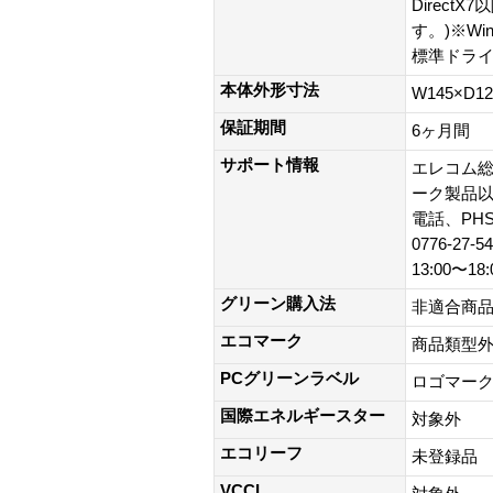
Direc
す。)※Wi
標準ドラ
本体外形寸法
W145×D1
保証期間
6ヶ月間
サポート情報
エレコム総
ーク製品以外)
電話、PH
0776-27
13:00〜1
グリーン購入法
非適合商
エコマーク
商品類型
PCグリーンラベル
ロゴマー
国際エネルギースター
対象外
エコリーフ
未登録品
VCCI