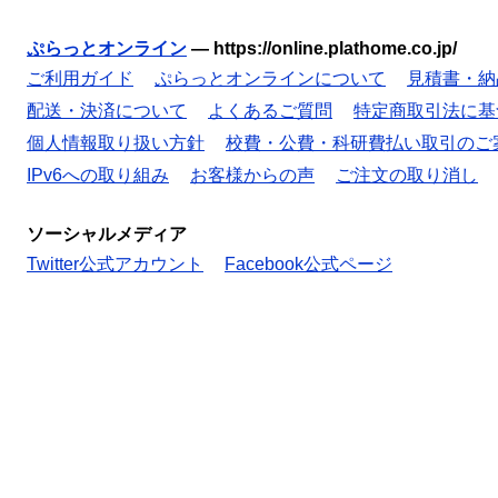
ぷらっとオンライン
—
https://online.plathome.co.jp/
ご利用ガイド
ぷらっとオンラインについて
見積書・納
配送・決済について
よくあるご質問
特定商取引法に基
個人情報取り扱い方針
校費・公費・科研費払い取引のご
IPv6への取り組み
お客様からの声
ご注文の取り消し
ソーシャルメディア
Twitter公式アカウント
Facebook公式ページ