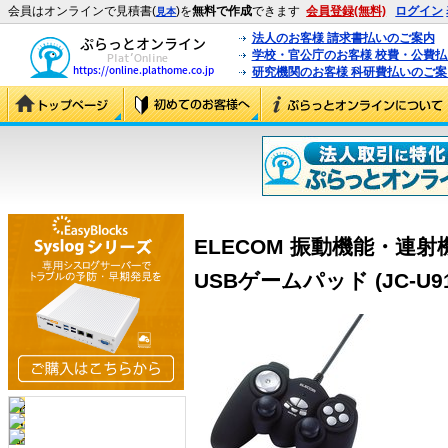
会員はオンラインで見積書(
)を
無料で作成
できます
会員登録(無料)
ログイン
見本
法人のお客様 請求書払いのご案内
学校・官公庁のお客様 校費・公費
研究機関のお客様 科研費払いのご案
ELECOM 振動機能・連
USBゲームパッド (JC-U91