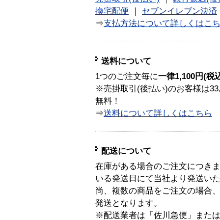
換宅配便
｜
セブンイレブン決済
⇒
支払方法について詳しくはこ
送料について
1つのご注文毎に
一律1,100円(税
※売掛取引(後払い)のお客様は33
無料！
⇒
送料について詳しくはこちら
配送について
在庫がある場合のご注文につき
いる発送日にて当社より発送い
尚、複数の商品をご注文の場合
発送となります。
※配送業者は「佐川急便」また