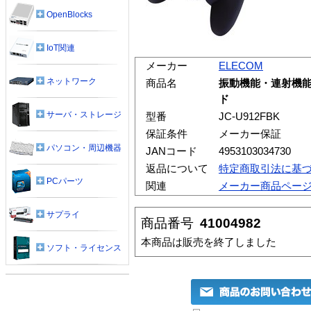
OpenBlocks
IoT関連
メーカー
ELECOM
ネットワーク
商品名
振動機能・連射機能
ド
サーバ・ストレージ
型番
JC-U912FBK
保証条件
メーカー保証
パソコン・周辺機器
JANコード
4953103034730
返品について
特定商取引法に基
PCパーツ
関連
メーカー商品ペー
サプライ
商品番号
41004982
本商品は販売を終了しました
ソフト・ライセンス