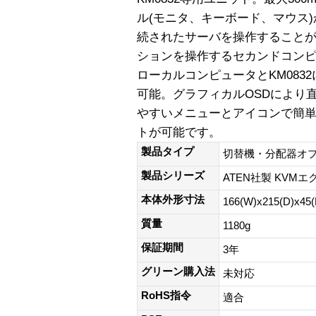
ル(モニタ、キーボード、マウス
続されたサーバを操作すること
ションを操作するセカンドコン
ローカルコンピュータとKM083
可能。グラフィカルOSDにより
やすいメニューとアイコンで簡
トが可能です。
製品タイプ
切替機・分配器オ
製品シリーズ
ATEN社製 KVM
本体外形寸法
166(W)x215(D)x45
質量
1180g
保証期間
3年
グリーン購入法
未対応
RoHS指令
適合