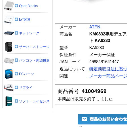
OpenBlocks
IoT関連
メーカー
ATEN
ネットワーク
商品名
KM0832専用デ
ト KA9233
サーバ・ストレージ
型番
KA9233
保証条件
メーカー保証
パソコン・周辺機器
JANコード
4988481641447
返品について
特定商取引法に基
PCパーツ
関連
メーカー商品ペー
サプライ
商品番号
41004969
本商品は販売を終了しました
ソフト・ライセンス