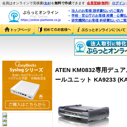
会員はオンラインで見積書(
)を
無料で作成
できます
会員登録(無料)
ログイン
見本
法人のお客様 請求書払いのご案内
学校・官公庁のお客様 校費・公費
研究機関のお客様 科研費払いのご案
ATEN KM0832専用
ールユニット KA9233 (KA