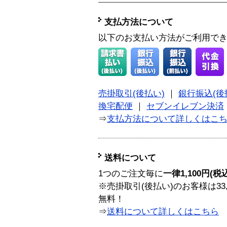
支払方法について
以下のお支払い方法がご利用で
売掛取引(後払い)
｜
銀行振込(後
換宅配便
｜
セブンイレブン決済
⇒
支払方法について詳しくはこ
送料について
1つのご注文毎に
一律1,100円(税
※売掛取引(後払い)のお客様は33
無料！
⇒
送料について詳しくはこちら