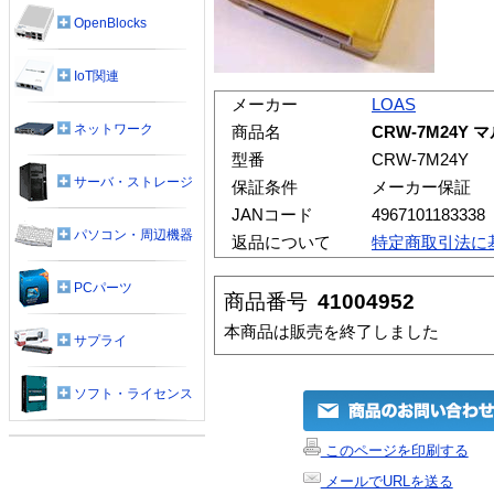
OpenBlocks
IoT関連
メーカー
LOAS
ネットワーク
商品名
CRW-7M24Y
型番
CRW-7M24Y
サーバ・ストレージ
保証条件
メーカー保証
JANコード
4967101183338
パソコン・周辺機器
返品について
特定商取引法に
PCパーツ
商品番号
41004952
本商品は販売を終了しました
サプライ
ソフト・ライセンス
このページを印刷する
メールでURLを送る