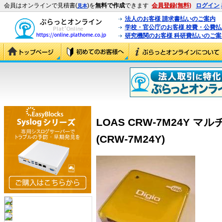
会員はオンラインで見積書(
)を
無料で作成
できます
会員登録(無料)
ログイン
見本
法人のお客様 請求書払いのご案内
学校・官公庁のお客様 校費・公費
研究機関のお客様 科研費払いのご案
LOAS CRW-7M24Y 
(CRW-7M24Y)