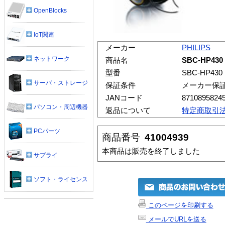
OpenBlocks
IoT関連
メーカー
PHILIPS
ネットワーク
商品名
SBC-HP4
型番
SBC-HP430
サーバ・ストレージ
保証条件
メーカー保
JANコード
8710895824
パソコン・周辺機器
返品について
特定商取引
PCパーツ
商品番号
41004939
本商品は販売を終了しました
サプライ
ソフト・ライセンス
このページを印刷する
メールでURLを送る