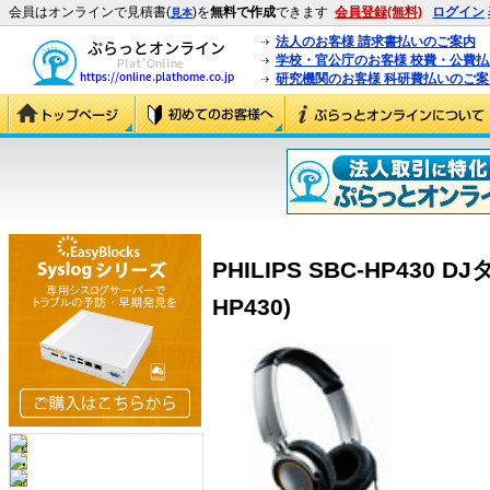
会員はオンラインで見積書(
)を
無料で作成
できます
会員登録(無料)
ログイン
見本
法人のお客様 請求書払いのご案内
学校・官公庁のお客様 校費・公費
研究機関のお客様 科研費払いのご案
PHILIPS SBC-HP430
HP430)