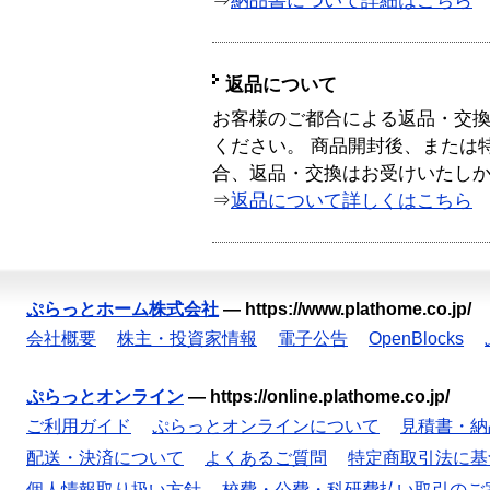
⇒
納品書について詳細はこちら
返品について
お客様のご都合による返品・交
ください。 商品開封後、または
合、返品・交換はお受けいたし
⇒
返品について詳しくはこちら
ぷらっとホーム株式会社
—
https://www.plathome.co.jp/
会社概要
株主・投資家情報
電子公告
OpenBlocks
ぷらっとオンライン
—
https://online.plathome.co.jp/
ご利用ガイド
ぷらっとオンラインについて
見積書・納
配送・決済について
よくあるご質問
特定商取引法に基
個人情報取り扱い方針
校費・公費・科研費払い取引のご