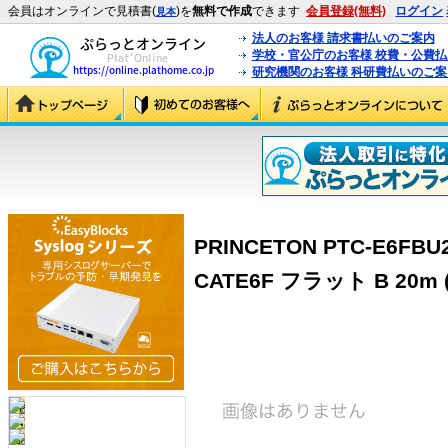
会員はオンラインで見積書(
)を
無料で作成
できます
会員登録(無料)
ログイン
見本
法人のお客様 請求書払いのご案内
学校・官公庁のお客様 校費・公費
研究機関のお客様 科研費払いのご案
PRINCETON PTC-E6F
CATE6F フラット B 20m (