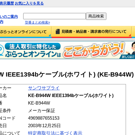
表示履歴
お気に入りを見る
払いのご案内
内
型番まとめ検索»
IEEE1394bケーブル(ホワイト) (KE-B944W)
ーカー
サンワサプライ
品名
KE-B944W IEEE1394bケーブル(ホワイト)
番
KE-B944W
証条件
メーカー保証
ANコード
4969887655153
売日
2003年12月25日
品について
特定商取引法に基づく表示