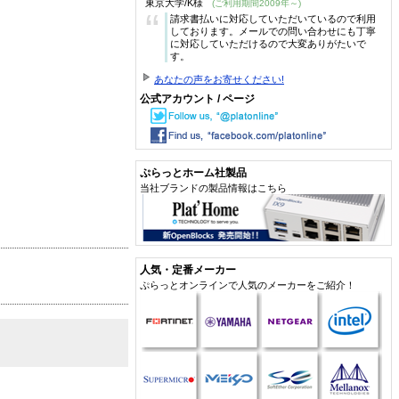
東京大学/K様
(ご利用期間2009年～)
“
請求書払いに対応していただいているので利用
しております。メールでの問い合わせにも丁寧
に対応していただけるので大変ありがたいで
す。
あなたの声をお寄せください!
公式アカウント / ページ
ぷらっとホーム社製品
当社ブランドの製品情報はこちら
人気・定番メーカー
ぷらっとオンラインで人気のメーカーをご紹介！