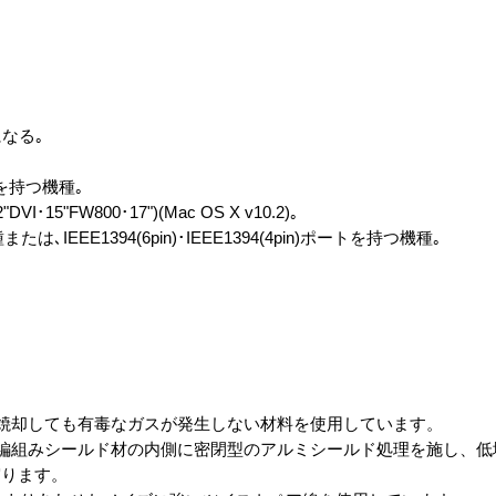
になる｡
トを持つ機種｡
"DVI･15"FW800･17")(Mac OS X v10.2)｡
は､IEEE1394(6pin)･IEEE1394(4pin)ポートを持つ機種｡
焼却しても有毒なガスが発生しない材料を使用しています。
編組みシールド材の内側に密閉型のアルミシールド処理を施し、低
守ります。