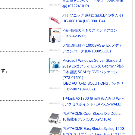
富士通 POS-Cサーマルロール紙(高保
存) (0722410-P)
パナソニック 感熱記録紙B4(6本入り)
UG-0001B4 (UG-0001B4)
応研 販売大臣 NX スタンドアロン
(OKN-423533)
大電 環境対応 1000BASE-T/X メディ
アコンバータ (DN1800SG2E)
Microsoft Windows Server Standard
2019 16コアライセンス 64bitWin対応
ます。
日本語版 5CAL付 DVDパッケージ
(P73-07691)
IDEC AUTO-ID SOLUTIONS バッテリ
ー BP-007 (BP-007)
TP-Link AX1800 壁面埋め込み型 Wi-Fi
6アクセスポイント (EAP615-WALL)
PLAT'HOME OpenBlocks IX9 Debian
10搭載モデル (OBSIX9/D10A)
PLAT'HOME EasyBlocks Syslog 120G
サブスクリプション(保守サービス) 1年