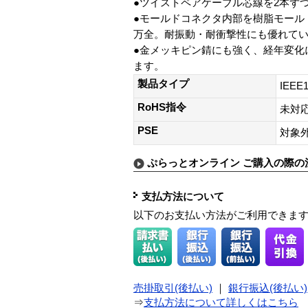
●ツイストペアケーブル芯線を2本ず
●モールドコネクタ内部を樹脂モール
万全。耐振動・耐衝撃性にも優れて
●金メッキピン錆にも強く、経年変化
ます。
製品タイプ
IEEE1
RoHS指令
未対
PSE
対象
ぷらっとオンライン ご購入の際の
支払方法について
以下のお支払い方法がご利用できま
売掛取引(後払い)
｜
銀行振込(後払い)
⇒
支払方法について詳しくはこちら