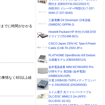
間付き (EBIX/SYSLOG120G/1Y)
内田洋行 イレーザーFB型(大) 7-337-
0040 (7-337-0040)
三菱電機 GX Developer 日本語版
(SW8D5C-GPPW-J)
着までに時間がかかる
Hewlett-Packard HP 外付けUSB DVD
ドライブ (701498-B21)
CISCO Japan 250V AC Type A Power
Cable (CAB-TA-250V-JP=)
PLAT'HOME OpenBlocks IX9 Debian
11搭載モデル (OBSIX9/D11A)
金井電器産業 MINI KEYBOARD Pro
USBモデル 英語版 (金井電器)
(HMB632KUS/R)
の事情なく8日以上経
大電 100BASE-TX/FXメディアコンバ
ータ DN2800GE (DN2800GE)
エイム電子 光ファイバーケーブル
DLC/DSC MM62.5 2m (AFP2-
DLC/DSC-62-02)