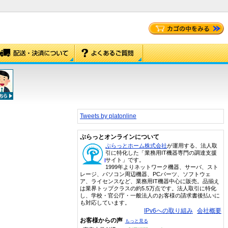
Tweets by platonline
ぷらっとオンラインについて
ぷらっとホーム株式会社
が運用する、法人取
引に特化した「業務用IT機器専門の調達支援
サイト」です。
1999年よりネットワーク機器、サーバ、スト
レージ、パソコン周辺機器、PCパーツ、ソフトウェ
ア、ライセンスなど、業務用IT機器中心に販売。品揃え
は業界トップクラスの約5.5万点です。法人取引に特化
し、学校・官公庁・一般法人のお客様の請求書後払いに
も対応しています。
IPv6への取り組み
会社概要
お客様からの声
もっと見る