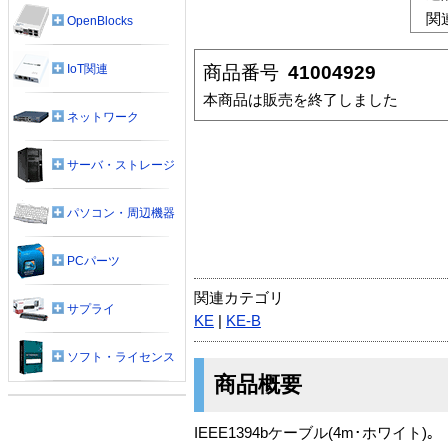
関
OpenBlocks
商品番号
41004929
IoT関連
本商品は販売を終了しました
ネットワーク
サーバ・ストレージ
パソコン・周辺機器
PCパーツ
関連カテゴリ
サプライ
KE
|
KE-B
ソフト・ライセンス
商品概要
IEEE1394bケーブル(4m･ホワイト)｡