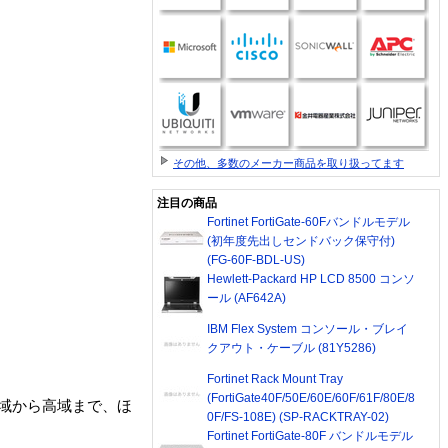
その他、多数のメーカー商品を取り扱ってます
注目の商品
Fortinet FortiGate-60Fバンドルモデル
(初年度先出しセンドバック保守付)
(FG-60F-BDL-US)
Hewlett-Packard HP LCD 8500 コンソ
ール (AF642A)
IBM Flex System コンソール・ブレイ
クアウト・ケーブル (81Y5286)
Fortinet Rack Mount Tray
(FortiGate40F/50E/60E/60F/61F/80E/8
域から高域まで、ほ
0F/FS-108E) (SP-RACKTRAY-02)
Fortinet FortiGate-80F バンドルモデル