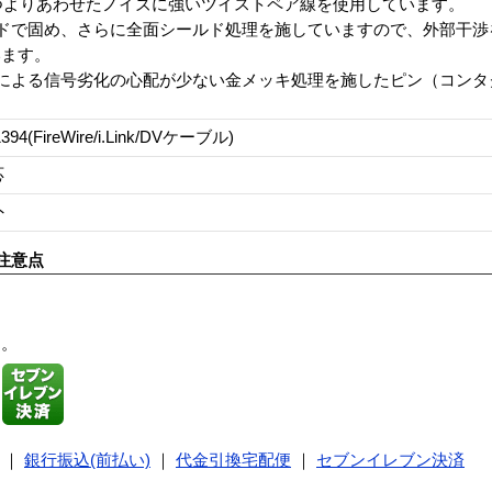
つよりあわせたノイズに強いツイストペア線を使用しています。
ドで固め、さらに全面シールド処理を施していますので、外部干渉
います。
による信号劣化の心配が少ない金メッキ処理を施したピン（コンタ
394(FireWire/i.Link/DVケーブル)
応
外
注意点
す。
｜
銀行振込(前払い)
｜
代金引換宅配便
｜
セブンイレブン決済