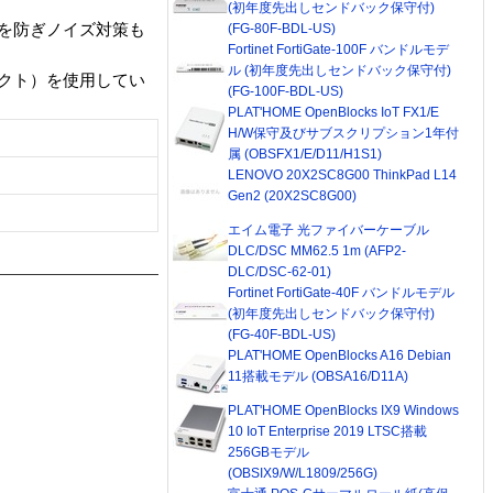
(初年度先出しセンドバック保守付)
(FG-80F-BDL-US)
を防ぎノイズ対策も
Fortinet FortiGate-100F バンドルモデ
ル (初年度先出しセンドバック保守付)
クト）を使用してい
(FG-100F-BDL-US)
PLAT'HOME OpenBlocks IoT FX1/E
H/W保守及びサブスクリプション1年付
属 (OBSFX1/E/D11/H1S1)
LENOVO 20X2SC8G00 ThinkPad L14
Gen2 (20X2SC8G00)
エイム電子 光ファイバーケーブル
DLC/DSC MM62.5 1m (AFP2-
DLC/DSC-62-01)
Fortinet FortiGate-40F バンドルモデル
(初年度先出しセンドバック保守付)
(FG-40F-BDL-US)
PLAT'HOME OpenBlocks A16 Debian
11搭載モデル (OBSA16/D11A)
PLAT'HOME OpenBlocks IX9 Windows
10 IoT Enterprise 2019 LTSC搭載
256GBモデル
(OBSIX9/W/L1809/256G)