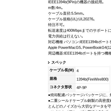
IEEE1394b(9Pin)の機器の接続用｡
m数:4m｡
ケーブル直径:5.5mm｡
ケーブル規格(UL):UL20276｡
特注不可｡
転送速度は400Mbpsまでのサポート
電力供給は行えない｡
対応機種 パソコン:IEEE1394bポー
Apple PowerMacG5､PowerBookG4(12
周辺機器:IEEE1394bポートを持つ機種また
スペック
ケーブル長(M)
4
規格
1394b(FireWire800)
コネクタ形状
4P-9P
●焼却配慮パッケージパッケージに、
●二重シールドケーブル銅製の高密度
とんどのノイズから大切なデータを