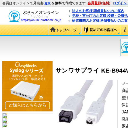
会員はオンラインで見積書(
)を
無料で作成
できます
会員登録(無料)
ログイン
見本
法人のお客様 請求書払いのご案内
学校・官公庁のお客様 校費・公費
研究機関のお客様 科研費払いのご案
サンワサプライ KE-B944W 
メ
商
型
保
J
発
返