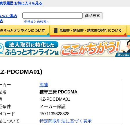
表示履歴
お気に入りを見る
払いのご案内
内
型番まとめ検索»
Z-PDCDMA01)
ーカー
海連
品名
携帯三昧 PDCDMA
番
KZ-PDCDMA01
証条件
メーカー保証
ANコード
4571139328328
品について
特定商取引法に基づく表示