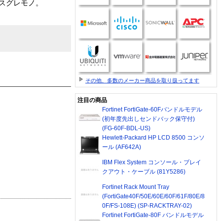
るスグレモノ。
その他、多数のメーカー商品を取り扱ってます
注目の商品
Fortinet FortiGate-60Fバンドルモデル
(初年度先出しセンドバック保守付)
(FG-60F-BDL-US)
Hewlett-Packard HP LCD 8500 コンソ
ール (AF642A)
IBM Flex System コンソール・ブレイ
クアウト・ケーブル (81Y5286)
Fortinet Rack Mount Tray
(FortiGate40F/50E/60E/60F/61F/80E/8
0F/FS-108E) (SP-RACKTRAY-02)
Fortinet FortiGate-80F バンドルモデル