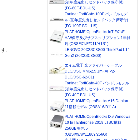
(初年度先出しセンドバック保守付)
(FG-80F-BDL-US)
Fortinet FortiGate-100F バンドルモデ
ル (初年度先出しセンドバック保守付)
(FG-100F-BDL-US)
PLAT'HOME OpenBlocks IoT FX1/E
H/W保守及びサブスクリプション1年付
属 (OBSFX1/E/D11/H1S1)
LENOVO 20X2SC8G00 ThinkPad L14
ます。
Gen2 (20X2SC8G00)
エイム電子 光ファイバーケーブル
DLC/DSC MM62.5 1m (AFP2-
DLC/DSC-62-01)
Fortinet FortiGate-40F バンドルモデル
(初年度先出しセンドバック保守付)
(FG-40F-BDL-US)
PLAT'HOME OpenBlocks A16 Debian
11搭載モデル (OBSA16/D11A)
PLAT'HOME OpenBlocks IX9 Windows
10 IoT Enterprise 2019 LTSC搭載
256GBモデル
(OBSIX9/W/L1809/256G)