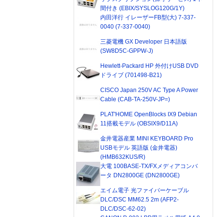
間付き (EBIX/SYSLOG120G/1Y)
内田洋行 イレーザーFB型(大) 7-337-
0040 (7-337-0040)
三菱電機 GX Developer 日本語版
(SW8D5C-GPPW-J)
Hewlett-Packard HP 外付けUSB DVD
ドライブ (701498-B21)
CISCO Japan 250V AC Type A Power
Cable (CAB-TA-250V-JP=)
PLAT'HOME OpenBlocks IX9 Debian
11搭載モデル (OBSIX9/D11A)
金井電器産業 MINI KEYBOARD Pro
USBモデル 英語版 (金井電器)
(HMB632KUS/R)
大電 100BASE-TX/FXメディアコンバ
ータ DN2800GE (DN2800GE)
エイム電子 光ファイバーケーブル
DLC/DSC MM62.5 2m (AFP2-
DLC/DSC-62-02)