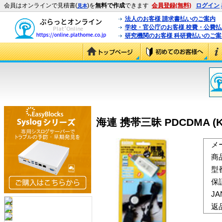
会員はオンラインで見積書(
)を
無料で作成
できます
会員登録(無料)
ログイン
見本
法人のお客様 請求書払いのご案内
学校・官公庁のお客様 校費・公費
研究機関のお客様 科研費払いのご案
海連 携帯三昧 PDCDMA (K
メ
商
型
保
J
返