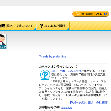
Tweets by platonline
ぷらっとオンラインについて
ぷらっとホーム株式会社
が運用する、法人取
引に特化した「業務用IT機器専門の調達支援
サイト」です。
1999年よりネットワーク機器、サーバ、スト
レージ、パソコン周辺機器、PCパーツ、ソフトウェ
ア、ライセンスなど、業務用IT機器中心に販売。品揃え
は業界トップクラスの約5.5万点です。法人取引に特化
し、学校・官公庁・一般法人のお客様の請求書後払いに
も対応しています。
IPv6への取り組み
会社概要
お客様からの声
もっと見る