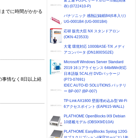
富士通 POS-Cサーマルロール紙(高保
存) (0722410-P)
着までに時間がかかる
パナソニック 感熱記録紙B4(6本入り)
UG-0001B4 (UG-0001B4)
応研 販売大臣 NX スタンドアロン
(OKN-423533)
大電 環境対応 1000BASE-T/X メディ
アコンバータ (DN1800SG2E)
Microsoft Windows Server Standard
2019 16コアライセンス 64bitWin対応
日本語版 5CAL付 DVDパッケージ
の事情なく8日以上経
(P73-07691)
IDEC AUTO-ID SOLUTIONS バッテリ
ー BP-007 (BP-007)
TP-Link AX1800 壁面埋め込み型 Wi-Fi
6アクセスポイント (EAP615-WALL)
PLAT'HOME OpenBlocks IX9 Debian
10搭載モデル (OBSIX9/D10A)
PLAT'HOME EasyBlocks Syslog 120G
サブスクリプション(保守サービス) 1年