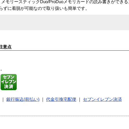
、メモリースティックDuo/ProDuoメモリカードの読み書きができ
電源を切らずに着脱が可能なので取り扱いも簡単です。
注意点
す。
｜
銀行振込(前払い)
｜
代金引換宅配便
｜
セブンイレブン決済