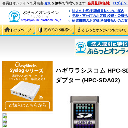
会員はオンラインで見積書(
)を
無料で作成
できます
会員登録(無料)
ログイン
見本
法人のお客様 請求書払いのご案内
学校・官公庁のお客様 校費・公費
研究機関のお客様 科研費払いのご案
ハギワラシスコム HPC-S
ダプター (HPC-SDA02)