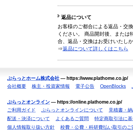
返品について
お客様のご都合による返品・交
ください。 商品開封後、または
合、返品・交換はお受けいたし
⇒
返品について詳しくはこちら
ぷらっとホーム株式会社
—
https://www.plathome.co.jp/
会社概要
株主・投資家情報
電子公告
OpenBlocks
ぷらっとオンライン
—
https://online.plathome.co.jp/
ご利用ガイド
ぷらっとオンラインについて
見積書・納
配送・決済について
よくあるご質問
特定商取引法に基
個人情報取り扱い方針
校費・公費・科研費払い取引のご