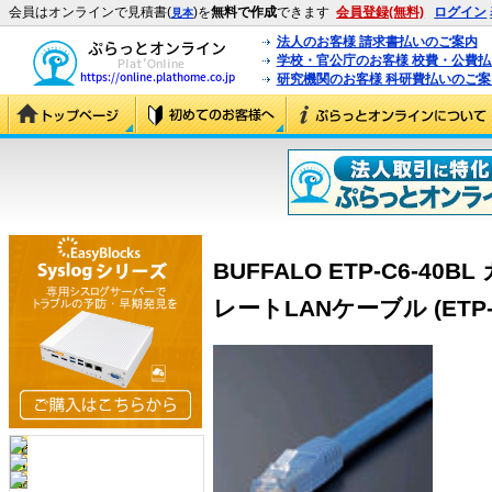
会員はオンラインで見積書(
)を
無料で作成
できます
会員登録(無料)
ログイン
見本
法人のお客様 請求書払いのご案内
学校・官公庁のお客様 校費・公費
研究機関のお客様 科研費払いのご案
BUFFALO ETP-C6-40
レートLANケーブル (ETP-C