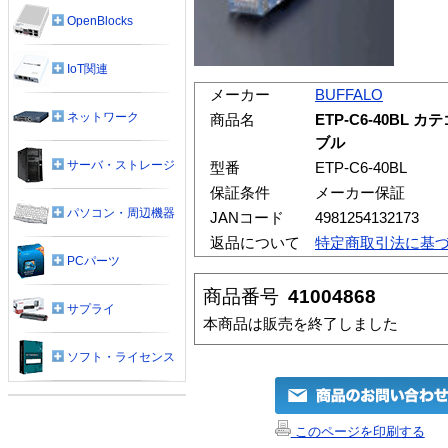
OpenBlocks
IoT関連
メーカー
BUFFALO
ネットワーク
商品名
ETP-C6-40BL
ブル
サーバ・ストレージ
型番
ETP-C6-40BL
保証条件
メーカー保証
パソコン・周辺機器
JANコード
4981254132173
返品について
特定商取引法に基
PCパーツ
商品番号
41004868
サプライ
本商品は販売を終了しました
ソフト・ライセンス
このページを印刷する