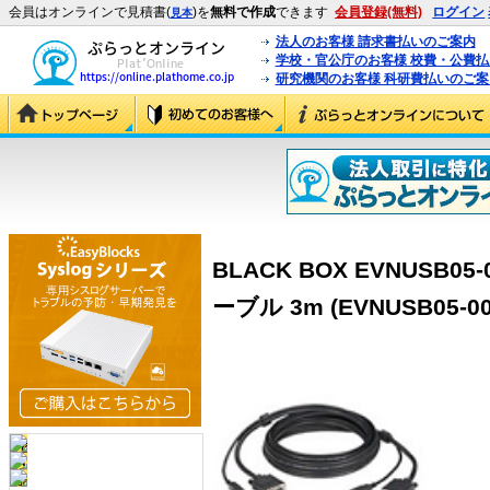
会員はオンラインで見積書(
)を
無料で作成
できます
会員登録(無料)
ログイン
見本
法人のお客様 請求書払いのご案内
学校・官公庁のお客様 校費・公費
研究機関のお客様 科研費払いのご案
BLACK BOX EVNUSB05
ーブル 3m (EVNUSB05-00