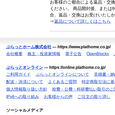
お客様のご都合による返品・交
ください。 商品開封後、または
合、返品・交換はお受けいたし
⇒
返品について詳しくはこちら
ぷらっとホーム株式会社
—
https://www.plathome.co.jp/
会社概要
株主・投資家情報
電子公告
OpenBlocks
ぷらっとオンライン
—
https://online.plathome.co.jp/
ご利用ガイド
ぷらっとオンラインについて
見積書・納
配送・決済について
よくあるご質問
特定商取引法に基
個人情報取り扱い方針
校費・公費・科研費払い取引のご
IPv6への取り組み
お客様からの声
ご注文の取り消し
ソーシャルメディア