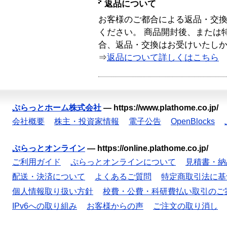
返品について
お客様のご都合による返品・交
ください。 商品開封後、または
合、返品・交換はお受けいたし
⇒
返品について詳しくはこちら
ぷらっとホーム株式会社
—
https://www.plathome.co.jp/
会社概要
株主・投資家情報
電子公告
OpenBlocks
ぷらっとオンライン
—
https://online.plathome.co.jp/
ご利用ガイド
ぷらっとオンラインについて
見積書・納
配送・決済について
よくあるご質問
特定商取引法に基
個人情報取り扱い方針
校費・公費・科研費払い取引のご
IPv6への取り組み
お客様からの声
ご注文の取り消し