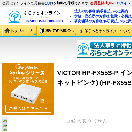
会員はオンラインで見積書(
)を
無料で作成
できます
会員登録(無料)
ログイン
見本
法人のお客様 請求書払いのご案内
学校・官公庁のお客様 校費・公費
研究機関のお客様 科研費払いのご案
VICTOR HP-FX55S
ネットピンク) (HP-FX55S-