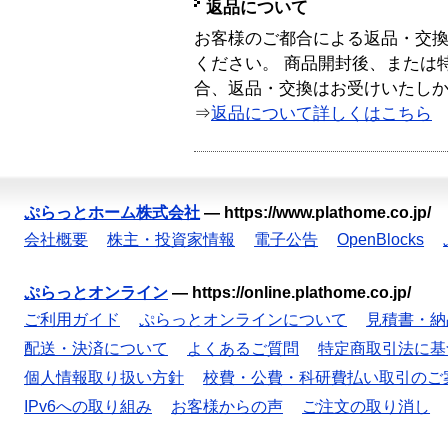
返品について
お客様のご都合による返品・交
ください。 商品開封後、または
合、返品・交換はお受けいたし
⇒
返品について詳しくはこちら
ぷらっとホーム株式会社
—
https://www.plathome.co.jp/
会社概要
株主・投資家情報
電子公告
OpenBlocks
ぷらっとオンライン
—
https://online.plathome.co.jp/
ご利用ガイド
ぷらっとオンラインについて
見積書・納
配送・決済について
よくあるご質問
特定商取引法に基
個人情報取り扱い方針
校費・公費・科研費払い取引のご
IPv6への取り組み
お客様からの声
ご注文の取り消し