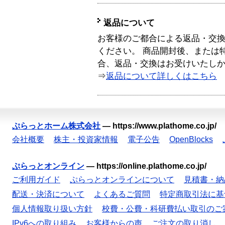
返品について
お客様のご都合による返品・交
ください。 商品開封後、または
合、返品・交換はお受けいたし
⇒
返品について詳しくはこちら
ぷらっとホーム株式会社
—
https://www.plathome.co.jp/
会社概要
株主・投資家情報
電子公告
OpenBlocks
ぷらっとオンライン
—
https://online.plathome.co.jp/
ご利用ガイド
ぷらっとオンラインについて
見積書・納
配送・決済について
よくあるご質問
特定商取引法に基
個人情報取り扱い方針
校費・公費・科研費払い取引のご
IPv6への取り組み
お客様からの声
ご注文の取り消し