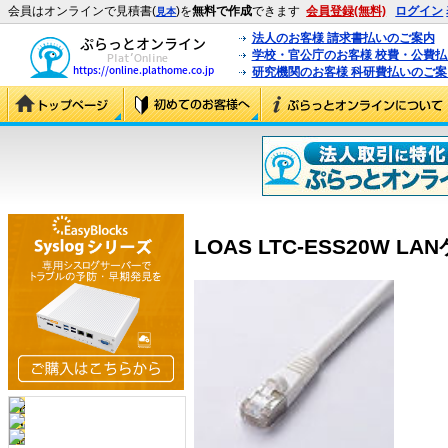
会員はオンラインで見積書(
)を
無料で作成
できます
会員登録(無料)
ログイン
見本
法人のお客様 請求書払いのご案内
学校・官公庁のお客様 校費・公費
研究機関のお客様 科研費払いのご案
LOAS LTC-ESS20W LA