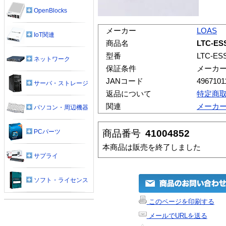
OpenBlocks
メーカー
LOAS
IoT関連
商品名
LTC-E
型番
LTC-ES
ネットワーク
保証条件
メーカ
JANコード
4967101
サーバ・ストレージ
返品について
特定商
関連
メーカ
パソコン・周辺機器
商品番号
41004852
PCパーツ
本商品は販売を終了しました
サプライ
ソフト・ライセンス
このページを印刷する
メールでURLを送る