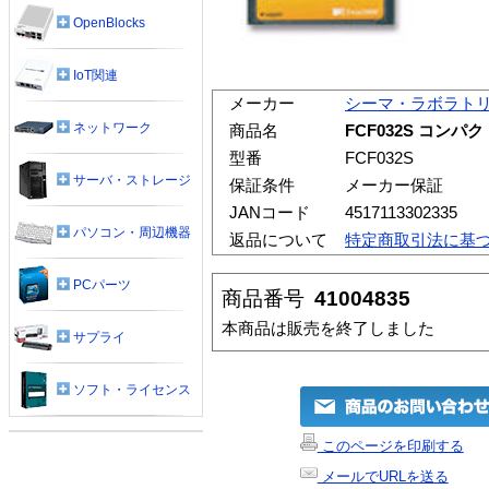
OpenBlocks
IoT関連
メーカー
シーマ・ラボラト
ネットワーク
商品名
FCF032S コン
型番
FCF032S
サーバ・ストレージ
保証条件
メーカー保証
JANコード
4517113302335
パソコン・周辺機器
返品について
特定商取引法に基
PCパーツ
商品番号
41004835
本商品は販売を終了しました
サプライ
ソフト・ライセンス
このページを印刷する
メールでURLを送る