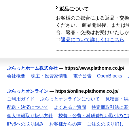
返品について
お客様のご都合による返品・交
ください。 商品開封後、または
合、返品・交換はお受けいたし
⇒
返品について詳しくはこちら
ぷらっとホーム株式会社
—
https://www.plathome.co.jp/
会社概要
株主・投資家情報
電子公告
OpenBlocks
ぷらっとオンライン
—
https://online.plathome.co.jp/
ご利用ガイド
ぷらっとオンラインについて
見積書・納
配送・決済について
よくあるご質問
特定商取引法に基
個人情報取り扱い方針
校費・公費・科研費払い取引のご
IPv6への取り組み
お客様からの声
ご注文の取り消し