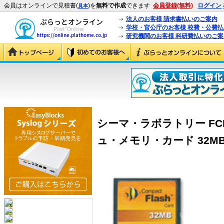
会員はオンラインで見積書(
)を
無料で作成
できます
会員登録(無料)
ログイン
見本
法人のお客様 請求書払いのご案内
学校・官公庁のお客様 校費・公費
研究機関のお客様 科研費払いのご案
シーマ・ラボラトリー FC
ュ・メモリ・カード 32MB (