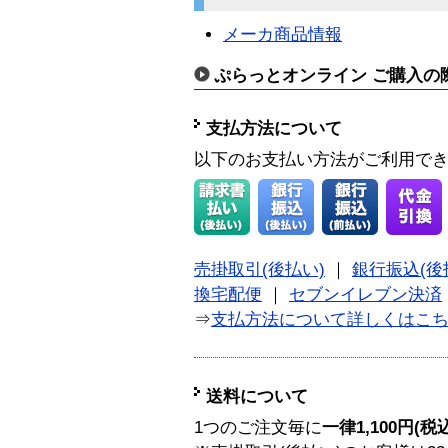
メーカ商品情報
ぷらっとオンライン ご購入の
支払方法について
以下のお支払い方法がご利用で
売掛取引(後払い)
｜
銀行振込(後
換宅配便
｜
セブンイレブン決済
⇒
支払方法について詳しくはこ
送料について
1つのご注文毎に
一律1,100円(税