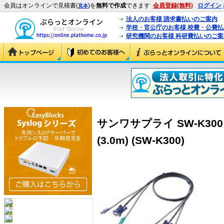
会員はオンラインで見積書(
)を
無料で作成
できます
会員登録(無料)
ログイン
見本
法人のお客様 請求書払いのご案内
学校・官公庁のお客様 校費・公費
研究機関のお客様 科研費払いのご案
サンワサプライ SW-K30
(3.0m) (SW-K300)