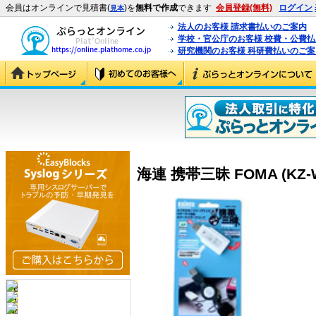
会員はオンラインで見積書(
)を
無料で作成
できます
会員登録(無料)
ログイン
見本
法人のお客様 請求書払いのご案内
学校・官公庁のお客様 校費・公費
研究機関のお客様 科研費払いのご案
海連 携帯三昧 FOMA (KZ-