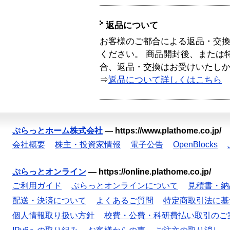
返品について
お客様のご都合による返品・交
ください。 商品開封後、または
合、返品・交換はお受けいたし
⇒
返品について詳しくはこちら
ぷらっとホーム株式会社
—
https://www.plathome.co.jp/
会社概要
株主・投資家情報
電子公告
OpenBlocks
ぷらっとオンライン
—
https://online.plathome.co.jp/
ご利用ガイド
ぷらっとオンラインについて
見積書・納
配送・決済について
よくあるご質問
特定商取引法に基
個人情報取り扱い方針
校費・公費・科研費払い取引のご