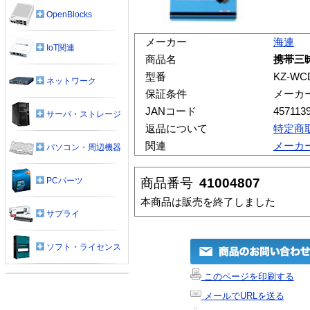
OpenBlocks
メーカー
海連
IoT関連
商品名
携帯三昧
型番
KZ-WC
ネットワーク
保証条件
メーカ
JANコード
457113
サーバ・ストレージ
返品について
特定商
関連
メーカ
パソコン・周辺機器
商品番号
41004807
PCパーツ
本商品は販売を終了しました
サプライ
ソフト・ライセンス
このページを印刷する
メールでURLを送る