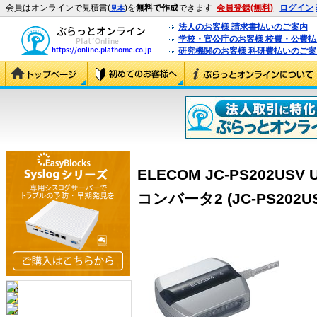
会員はオンラインで見積書(
)を
無料で作成
できます
会員登録(無料)
ログイン
見本
法人のお客様 請求書払いのご案内
学校・官公庁のお客様 校費・公費
研究機関のお客様 科研費払いのご案
ELECOM JC-PS202USV
コンバータ2 (JC-PS202US