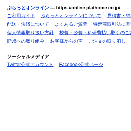
ぷらっとオンライン
—
https://online.plathome.co.jp/
ご利用ガイド
ぷらっとオンラインについて
見積書・納
配送・決済について
よくあるご質問
特定商取引法に基
個人情報取り扱い方針
校費・公費・科研費払い取引のご
IPv6への取り組み
お客様からの声
ご注文の取り消し
ソーシャルメディア
Twitter公式アカウント
Facebook公式ページ