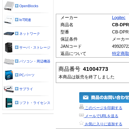
OpenBlocks
メーカー
Logitec
IoT関連
商品名
CB-DPR
型番
CB-DPR
ネットワーク
保証条件
メーカ
JANコード
4992072
サーバ・ストレージ
返品について
特定商
パソコン・周辺機器
商品番号
41004773
PCパーツ
本商品は販売を終了しました
サプライ
ソフト・ライセンス
このページを印刷する
メールでURLを送る
お気に入りに追加する