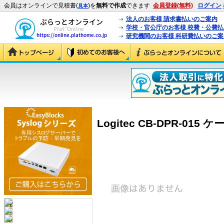
会員はオンラインで見積書(
)を
無料で作成
できます
会員登録(無料)
ログイン
見本
法人のお客様 請求書払いのご案内
学校・官公庁のお客様 校費・公費
研究機関のお客様 科研費払いのご案
Logitec CB-DPR-015 ケ