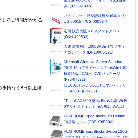
富士通 POS-Cサーマルロール紙(高保
存) (0722410-P)
パナソニック 感熱記録紙B4(6本入り)
着までに時間がかかる
UG-0001B4 (UG-0001B4)
応研 販売大臣 NX スタンドアロン
(OKN-423533)
大電 環境対応 1000BASE-T/X メディ
アコンバータ (DN1800SG2E)
Microsoft Windows Server Standard
2019 16コアライセンス 64bitWin対応
日本語版 5CAL付 DVDパッケージ
(P73-07691)
IDEC AUTO-ID SOLUTIONS バッテリ
の事情なく8日以上経
ー BP-007 (BP-007)
TP-Link AX1800 壁面埋め込み型 Wi-Fi
6アクセスポイント (EAP615-WALL)
PLAT'HOME OpenBlocks IX9 Debian
10搭載モデル (OBSIX9/D10A)
PLAT'HOME EasyBlocks Syslog 120G
サブスクリプション(保守サービス) 1年