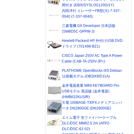
間付き (EBIX/SYSLOG120G/1Y)
内田洋行 イレーザーFB型(大) 7-337-
0040 (7-337-0040)
三菱電機 GX Developer 日本語版
(SW8D5C-GPPW-J)
Hewlett-Packard HP 外付けUSB DVD
ドライブ (701498-B21)
CISCO Japan 250V AC Type A Power
Cable (CAB-TA-250V-JP=)
PLAT'HOME OpenBlocks IX9 Debian
11搭載モデル (OBSIX9/D11A)
金井電器産業 MINI KEYBOARD Pro
USBモデル 英語版 (金井電器)
(HMB632KUS/R)
大電 100BASE-TX/FXメディアコンバ
ータ DN2800GE (DN2800GE)
エイム電子 光ファイバーケーブル
DLC/DSC MM62.5 2m (AFP2-
DLC/DSC-62-02)