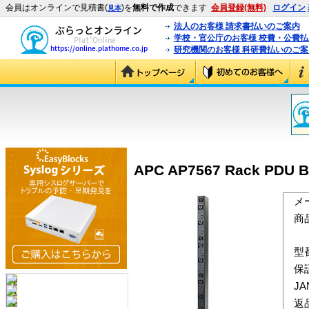
会員はオンラインで見積書(
)を
無料で作成
できます
会員登録(無料)
ログイン
見本
法人のお客様 請求書払いのご案内
学校・官公庁のお客様 校費・公費
研究機関のお客様 科研費払いのご案
APC AP7567 Rack PDU Ba
メ
商
型
保
J
返