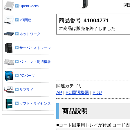
関
OpenBlocks
商品番号
41004771
IoT関連
本商品は販売を終了しました
ネットワーク
サーバ・ストレージ
パソコン・周辺機器
PCパーツ
関連カテゴリ
サプライ
AP
|
PC周辺機器
|
PDU
ソフト・ライセンス
商品説明
■コード固定用トレイが付属 コード