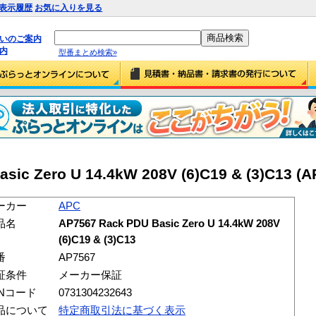
表示履歴
お気に入りを見る
払いのご案内
内
型番まとめ検索»
sic Zero U 14.4kW 208V (6)C19 & (3)C13 (A
ーカー
APC
品名
AP7567 Rack PDU Basic Zero U 14.4kW 208V
(6)C19 & (3)C13
番
AP7567
証条件
メーカー保証
ANコード
0731304232643
品について
特定商取引法に基づく表示