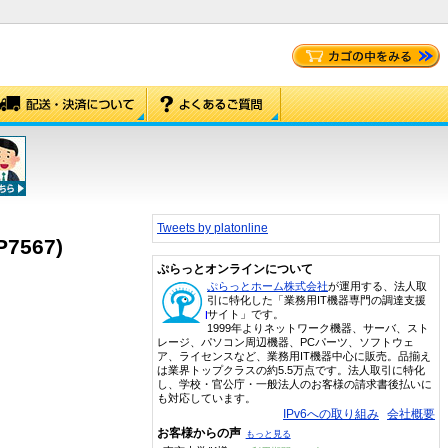
Tweets by platonline
P7567)
ぷらっとオンラインについて
ぷらっとホーム株式会社
が運用する、法人取
引に特化した「業務用IT機器専門の調達支援
サイト」です。
1999年よりネットワーク機器、サーバ、スト
レージ、パソコン周辺機器、PCパーツ、ソフトウェ
ア、ライセンスなど、業務用IT機器中心に販売。品揃え
は業界トップクラスの約5.5万点です。法人取引に特化
し、学校・官公庁・一般法人のお客様の請求書後払いに
も対応しています。
IPv6への取り組み
会社概要
お客様からの声
もっと見る