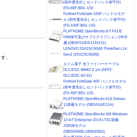
(初年度先出しセンドバック保守付)
(FG-80F-BDL-US)
Fortinet FortiGate-100F バンドルモデ
ル (初年度先出しセンドバック保守付)
(FG-100F-BDL-US)
PLAT'HOME OpenBlocks IoT FX1/E
H/W保守及びサブスクリプション1年付
属 (OBSFX1/E/D11/H1S1)
LENOVO 20X2SC8G00 ThinkPad L14
Gen2 (20X2SC8G00)
ます。
エイム電子 光ファイバーケーブル
DLC/DSC MM62.5 1m (AFP2-
DLC/DSC-62-01)
Fortinet FortiGate-40F バンドルモデル
(初年度先出しセンドバック保守付)
(FG-40F-BDL-US)
PLAT'HOME OpenBlocks A16 Debian
11搭載モデル (OBSA16/D11A)
PLAT'HOME OpenBlocks IX9 Windows
10 IoT Enterprise 2019 LTSC搭載
256GBモデル
(OBSIX9/W/L1809/256G)