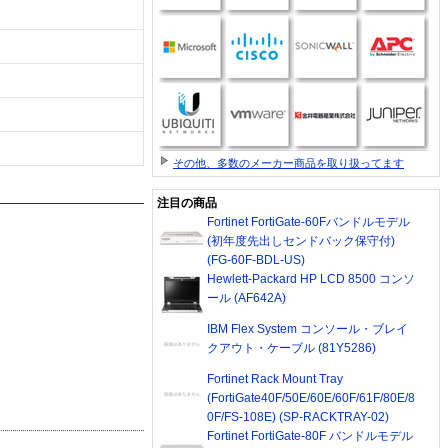
その他、多数のメーカー商品を取り扱ってます
注目の商品
Fortinet FortiGate-60Fバンドルモデル
(初年度先出しセンドバック保守付)
(FG-60F-BDL-US)
Hewlett-Packard HP LCD 8500 コンソ
ール (AF642A)
IBM Flex System コンソール・ブレイ
クアウト・ケーブル (81Y5286)
Fortinet Rack Mount Tray
(FortiGate40F/50E/60E/60F/61F/80E/8
0F/FS-108E) (SP-RACKTRAY-02)
Fortinet FortiGate-80F バンドルモデル