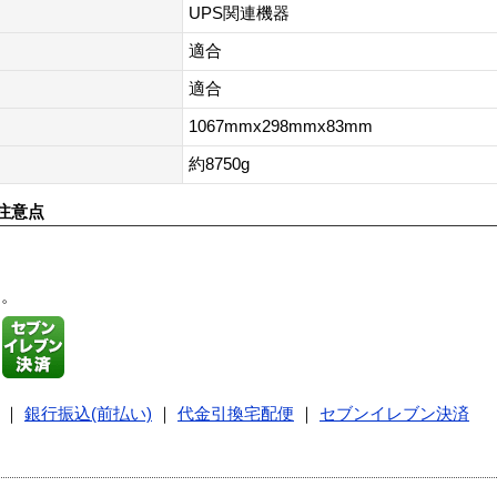
UPS関連機器
適合
適合
1067mmx298mmx83mm
約8750g
注意点
す。
｜
銀行振込(前払い)
｜
代金引換宅配便
｜
セブンイレブン決済