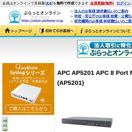
会員はオンラインで見積書(
)を
無料で作成
できます
会員登録(無料)
ログイン
見本
法人のお客様 請求書払いのご案内
学校・官公庁のお客様 校費・公費
研究機関のお客様 科研費払いのご案
APC AP5201 APC 8 Port 
(AP5201)