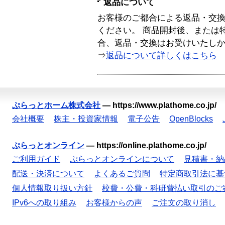
返品について
お客様のご都合による返品・交
ください。 商品開封後、または
合、返品・交換はお受けいたし
⇒
返品について詳しくはこちら
ぷらっとホーム株式会社
—
https://www.plathome.co.jp/
会社概要
株主・投資家情報
電子公告
OpenBlocks
ぷらっとオンライン
—
https://online.plathome.co.jp/
ご利用ガイド
ぷらっとオンラインについて
見積書・納
配送・決済について
よくあるご質問
特定商取引法に基
個人情報取り扱い方針
校費・公費・科研費払い取引のご
IPv6への取り組み
お客様からの声
ご注文の取り消し