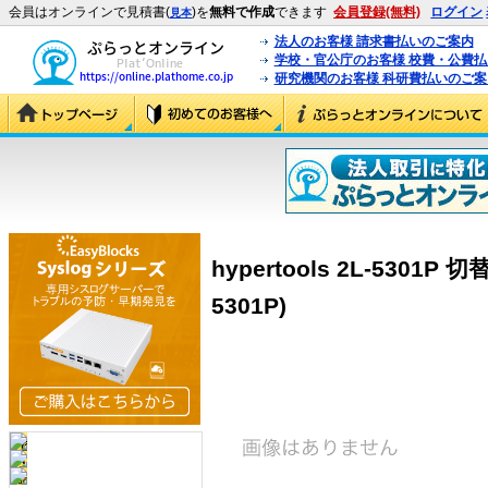
会員はオンラインで見積書(
)を
無料で作成
できます
会員登録(無料)
ログイン
見本
法人のお客様 請求書払いのご案内
学校・官公庁のお客様 校費・公費
研究機関のお客様 科研費払いのご案
hypertools 2L-5301P
5301P)