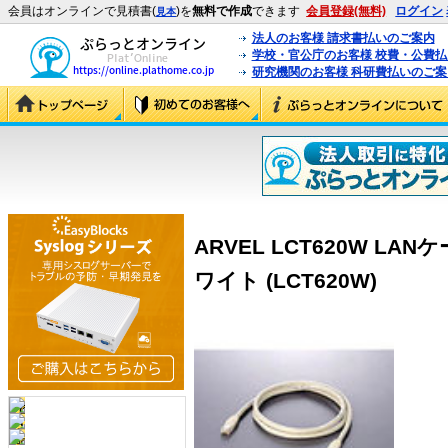
会員はオンラインで見積書(
)を
無料で作成
できます
会員登録(無料)
ログイン
見本
法人のお客様 請求書払いのご案内
学校・官公庁のお客様 校費・公費
研究機関のお客様 科研費払いのご案
ARVEL LCT620W LA
ワイト (LCT620W)