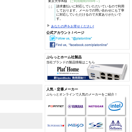
東京大学/K様
(ご利用期間2009年～)
“
請求書払いに対応していただいているので利用
しております。メールでの問い合わせにも丁寧
に対応していただけるので大変ありがたいで
す。
あなたの声をお寄せください!
公式アカウント / ページ
ぷらっとホーム社製品
当社ブランドの製品情報はこちら
人気・定番メーカー
ぷらっとオンラインで人気のメーカーをご紹介！