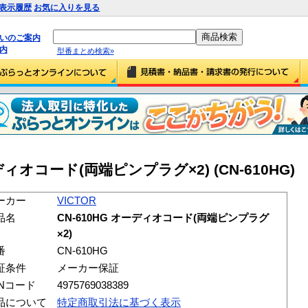
表示履歴
お気に入りを見る
払いのご案内
内
型番まとめ検索»
ーディオコード(両端ピンプラグ×2) (CN-610HG)
ーカー
VICTOR
品名
CN-610HG オーディオコード(両端ピンプラグ
×2)
番
CN-610HG
証条件
メーカー保証
ANコード
4975769038389
品について
特定商取引法に基づく表示