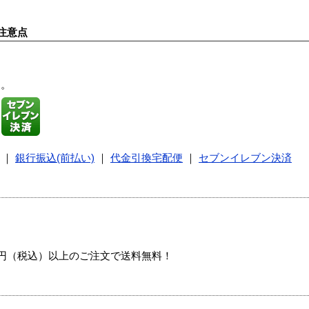
注意点
す。
｜
銀行振込(前払い)
｜
代金引換宅配便
｜
セブンイレブン決済
00円（税込）以上のご注文で送料無料！