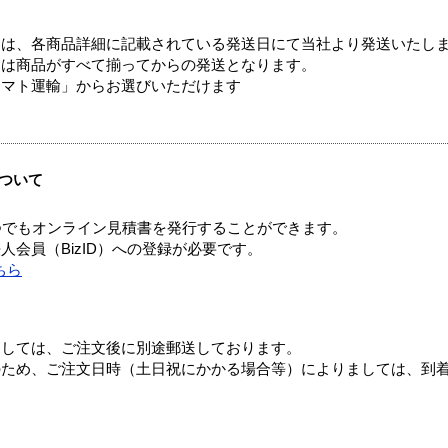
ては、各商品詳細に記載されている発送日にて当社より発送いたし
送は商品がすべて揃ってからの発送となります。
ヤマト運輸」からお選びいただけます
ついて
つでもオンライン見積書を発行することができます。
会員（BizID）への登録が必要です。
ちら
ましては、ご注文後に別途郵送しております。
のため、ご注文日時（土日祝にかかる場合等）によりましては、到