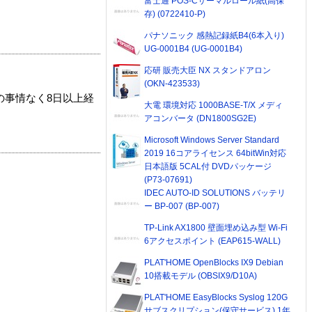
富士通 POS-Cサーマルロール紙(高保
存) (0722410-P)
パナソニック 感熱記録紙B4(6本入り)
UG-0001B4 (UG-0001B4)
応研 販売大臣 NX スタンドアロン
(OKN-423533)
の事情なく8日以上経
大電 環境対応 1000BASE-T/X メディ
アコンバータ (DN1800SG2E)
Microsoft Windows Server Standard
2019 16コアライセンス 64bitWin対応
日本語版 5CAL付 DVDパッケージ
(P73-07691)
IDEC AUTO-ID SOLUTIONS バッテリ
ー BP-007 (BP-007)
TP-Link AX1800 壁面埋め込み型 Wi-Fi
6アクセスポイント (EAP615-WALL)
PLAT'HOME OpenBlocks IX9 Debian
10搭載モデル (OBSIX9/D10A)
PLAT'HOME EasyBlocks Syslog 120G
サブスクリプション(保守サービス) 1年