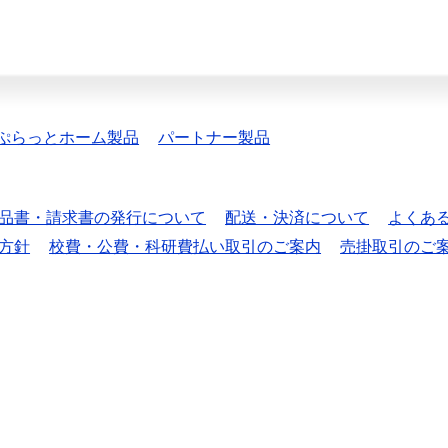
ぷらっとホーム製品
パートナー製品
品書・請求書の発行について
配送・決済について
よくあ
方針
校費・公費・科研費払い取引のご案内
売掛取引のご