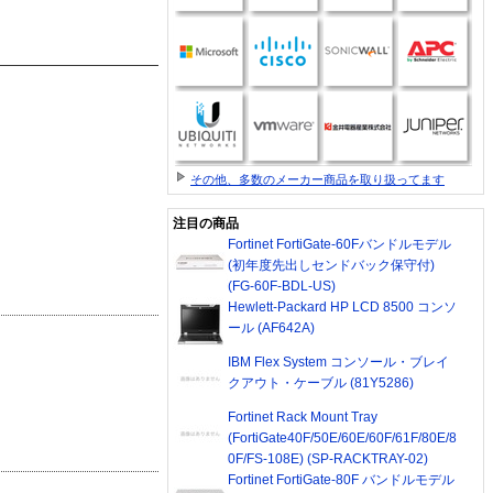
その他、多数のメーカー商品を取り扱ってます
注目の商品
Fortinet FortiGate-60Fバンドルモデル
(初年度先出しセンドバック保守付)
(FG-60F-BDL-US)
Hewlett-Packard HP LCD 8500 コンソ
ール (AF642A)
IBM Flex System コンソール・ブレイ
クアウト・ケーブル (81Y5286)
Fortinet Rack Mount Tray
(FortiGate40F/50E/60E/60F/61F/80E/8
0F/FS-108E) (SP-RACKTRAY-02)
Fortinet FortiGate-80F バンドルモデル