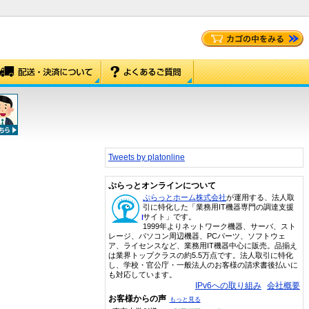
Tweets by platonline
ぷらっとオンラインについて
ぷらっとホーム株式会社
が運用する、法人取
引に特化した「業務用IT機器専門の調達支援
サイト」です。
1999年よりネットワーク機器、サーバ、スト
レージ、パソコン周辺機器、PCパーツ、ソフトウェ
ア、ライセンスなど、業務用IT機器中心に販売。品揃え
は業界トップクラスの約5.5万点です。法人取引に特化
し、学校・官公庁・一般法人のお客様の請求書後払いに
も対応しています。
IPv6への取り組み
会社概要
お客様からの声
もっと見る