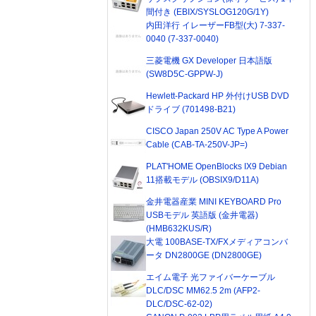
間付き (EBIX/SYSLOG120G/1Y)
内田洋行 イレーザーFB型(大) 7-337-
0040 (7-337-0040)
三菱電機 GX Developer 日本語版
(SW8D5C-GPPW-J)
Hewlett-Packard HP 外付けUSB DVD
ドライブ (701498-B21)
CISCO Japan 250V AC Type A Power
Cable (CAB-TA-250V-JP=)
PLAT'HOME OpenBlocks IX9 Debian
11搭載モデル (OBSIX9/D11A)
金井電器産業 MINI KEYBOARD Pro
USBモデル 英語版 (金井電器)
(HMB632KUS/R)
大電 100BASE-TX/FXメディアコンバ
ータ DN2800GE (DN2800GE)
エイム電子 光ファイバーケーブル
DLC/DSC MM62.5 2m (AFP2-
DLC/DSC-62-02)