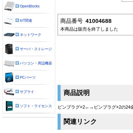
OpenBlocks
商品番号
41004688
IoT関連
本商品は販売を終了しました
ネットワーク
サーバ・ストレージ
パソコン・周辺機器
PCパーツ
商品説明
サプライ
ソフト・ライセンス
ピンプラグ×2←→ピンプラグ×2の2
関連リンク