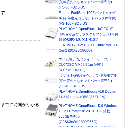
(初年度先出しセンドバック保守付)
(FG-80F-BDL-US)
ます。
Fortinet FortiGate-100F バンドルモデ
ル (初年度先出しセンドバック保守付)
(FG-100F-BDL-US)
PLAT'HOME OpenBlocks IoT FX1/E
H/W保守及びサブスクリプション1年付
属 (OBSFX1/E/D11/H1S1)
LENOVO 20X2SC8G00 ThinkPad L14
Gen2 (20X2SC8G00)
エイム電子 光ファイバーケーブル
DLC/DSC MM62.5 1m (AFP2-
DLC/DSC-62-01)
Fortinet FortiGate-40F バンドルモデル
(初年度先出しセンドバック保守付)
(FG-40F-BDL-US)
PLAT'HOME OpenBlocks A16 Debian
11搭載モデル (OBSA16/D11A)
着までに時間がかかる
PLAT'HOME OpenBlocks IX9 Windows
10 IoT Enterprise 2019 LTSC搭載
256GBモデル
(OBSIX9/W/L1809/256G)