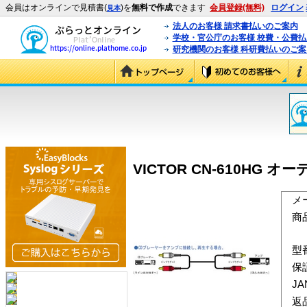
会員はオンラインで見積書(
)を
無料で作成
できます
会員登録(無料)
ログイン
見本
法人のお客様 請求書払いのご案内
学校・官公庁のお客様 校費・公費
研究機関のお客様 科研費払いのご案
VICTOR CN-610HG オ
メ
商
型
保
J
返