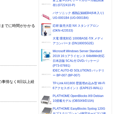
富士通 POS-Cサーマルロール紙(高保
存) (0722410-P)
パナソニック 感熱記録紙B4(6本入り)
UG-0001B4 (UG-0001B4)
着までに時間がかかる
応研 販売大臣 NX スタンドアロン
(OKN-423533)
大電 環境対応 1000BASE-T/X メディ
アコンバータ (DN1800SG2E)
Microsoft Windows Server Standard
2019 16コアライセンス 64bitWin対応
日本語版 5CAL付 DVDパッケージ
(P73-07691)
IDEC AUTO-ID SOLUTIONS バッテリ
ー BP-007 (BP-007)
の事情なく8日以上経
TP-Link AX1800 壁面埋め込み型 Wi-Fi
6アクセスポイント (EAP615-WALL)
PLAT'HOME OpenBlocks IX9 Debian
10搭載モデル (OBSIX9/D10A)
PLAT'HOME EasyBlocks Syslog 120G
サブスクリプション(保守サービス) 1年