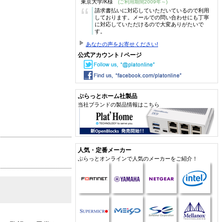
東京大学/K様
(ご利用期間2009年～)
“
請求書払いに対応していただいているので利用
しております。メールでの問い合わせにも丁寧
に対応していただけるので大変ありがたいで
す。
あなたの声をお寄せください!
公式アカウント / ページ
ぷらっとホーム社製品
当社ブランドの製品情報はこちら
人気・定番メーカー
ぷらっとオンラインで人気のメーカーをご紹介！