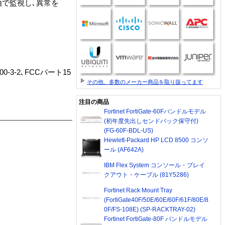
由で監視し､異常を
1000-3-2､FCCパート15
その他、多数のメーカー商品を取り扱ってます
注目の商品
Fortinet FortiGate-60Fバンドルモデル
(初年度先出しセンドバック保守付)
(FG-60F-BDL-US)
Hewlett-Packard HP LCD 8500 コンソ
ール (AF642A)
IBM Flex System コンソール・ブレイ
クアウト・ケーブル (81Y5286)
Fortinet Rack Mount Tray
(FortiGate40F/50E/60E/60F/61F/80E/8
0F/FS-108E) (SP-RACKTRAY-02)
Fortinet FortiGate-80F バンドルモデル