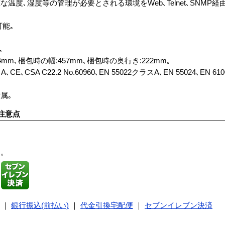
度､湿度等の管理が必要とされる環境をWeb､Telnet､SNMP経
能｡
｡
4mm､梱包時の幅:457mm､梱包時の奥行き:222mm｡
ss A､CE､CSA C22.2 No.60960､EN 55022クラスA､EN 55024､EN 6
属｡
注意点
す。
｜
銀行振込(前払い)
｜
代金引換宅配便
｜
セブンイレブン決済