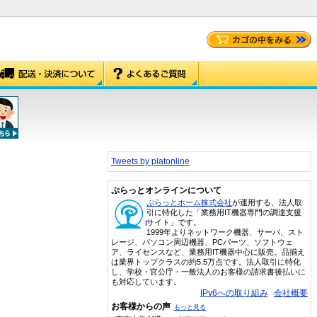
Tweets by platonline
ぷらっとオンラインについて
ぷらっとホーム株式会社
が運用する、法人取
引に特化した「業務用IT機器専門の調達支援
サイト」です。
1999年よりネットワーク機器、サーバ、スト
レージ、パソコン周辺機器、PCパーツ、ソフトウェ
ア、ライセンスなど、業務用IT機器中心に販売。品揃え
は業界トップクラスの約5.5万点です。法人取引に特化
し、学校・官公庁・一般法人のお客様の請求書後払いに
も対応しています。
IPv6への取り組み
会社概要
お客様からの声
もっと見る