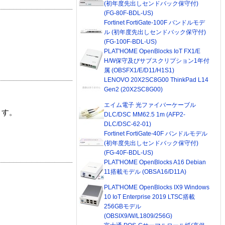
(初年度先出しセンドバック保守付)
(FG-80F-BDL-US)
Fortinet FortiGate-100F バンドルモデ
ル (初年度先出しセンドバック保守付)
(FG-100F-BDL-US)
PLAT'HOME OpenBlocks IoT FX1/E
H/W保守及びサブスクリプション1年付
属 (OBSFX1/E/D11/H1S1)
LENOVO 20X2SC8G00 ThinkPad L14
Gen2 (20X2SC8G00)
エイム電子 光ファイバーケーブル
ます。
DLC/DSC MM62.5 1m (AFP2-
DLC/DSC-62-01)
Fortinet FortiGate-40F バンドルモデル
(初年度先出しセンドバック保守付)
(FG-40F-BDL-US)
PLAT'HOME OpenBlocks A16 Debian
11搭載モデル (OBSA16/D11A)
PLAT'HOME OpenBlocks IX9 Windows
10 IoT Enterprise 2019 LTSC搭載
256GBモデル
(OBSIX9/W/L1809/256G)