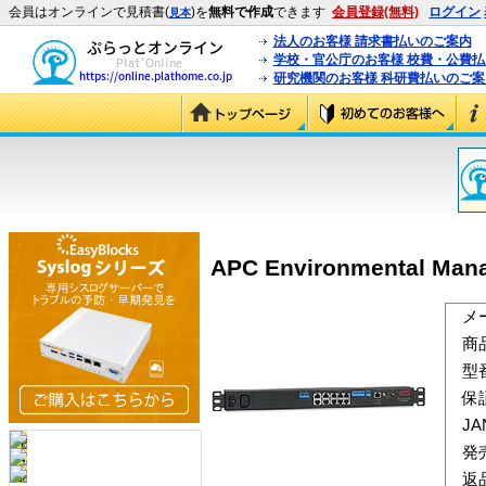
会員はオンラインで見積書(
)を
無料で作成
できます
会員登録(無料)
ログイン
見本
法人のお客様 請求書払いのご案内
学校・官公庁のお客様 校費・公費
研究機関のお客様 科研費払いのご案
APC Environmental Mana
メ
商
型
保
J
発
返