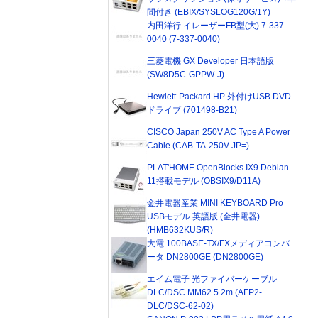
間付き (EBIX/SYSLOG120G/1Y)
内田洋行 イレーザーFB型(大) 7-337-
0040 (7-337-0040)
三菱電機 GX Developer 日本語版
(SW8D5C-GPPW-J)
Hewlett-Packard HP 外付けUSB DVD
ドライブ (701498-B21)
CISCO Japan 250V AC Type A Power
Cable (CAB-TA-250V-JP=)
PLAT'HOME OpenBlocks IX9 Debian
11搭載モデル (OBSIX9/D11A)
金井電器産業 MINI KEYBOARD Pro
USBモデル 英語版 (金井電器)
(HMB632KUS/R)
大電 100BASE-TX/FXメディアコンバ
ータ DN2800GE (DN2800GE)
エイム電子 光ファイバーケーブル
DLC/DSC MM62.5 2m (AFP2-
DLC/DSC-62-02)