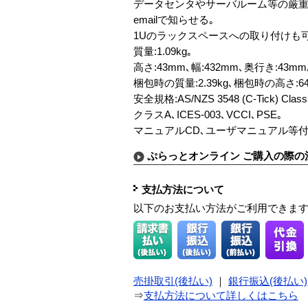
データセンタやサーバルーム等の厳重な温
emailで知らせる｡
1Uのラックスペースへの取り付けも可
質量:1.09kg｡
高さ:43mm､幅:432mm､奥行き:43mm
梱包時の質量:2.39kg､梱包時の高さ:6
安全規格:AS/NZS 3548 (C-Tick) Cla
クラスA､ICES-003､VCCI､PSE｡
マニュアルCD､ユーザマニュアル等付
ぷらっとオンライン ご購入の際の
支払方法について
以下のお支払い方法がご利用できま
売掛取引(後払い)
｜
銀行振込(後払い)
⇒
支払方法について詳しくはこちら