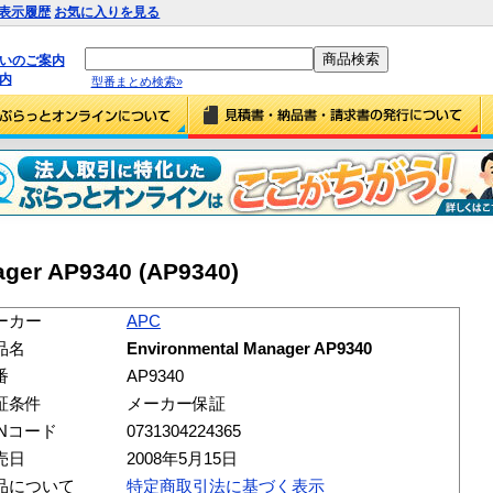
表示履歴
お気に入りを見る
払いのご案内
内
型番まとめ検索»
ger AP9340 (AP9340)
ーカー
APC
品名
Environmental Manager AP9340
番
AP9340
証条件
メーカー保証
ANコード
0731304224365
売日
2008年5月15日
品について
特定商取引法に基づく表示