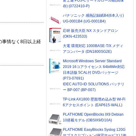
富士通 POS-Cサーマルロール紙(高保
存) (0722410-P)
パナソニック 感熱記録紙B4(6本入り)
UG-0001B4 (UG-0001B4)
応研 販売大臣 NX スタンドアロン
(OKN-423533)
の事情なく8日以上経
大電 環境対応 1000BASE-T/X メディ
アコンバータ (DN1800SG2E)
Microsoft Windows Server Standard
2019 16コアライセンス 64bitWin対応
日本語版 5CAL付 DVDパッケージ
(P73-07691)
IDEC AUTO-ID SOLUTIONS バッテリ
ー BP-007 (BP-007)
TP-Link AX1800 壁面埋め込み型 Wi-Fi
6アクセスポイント (EAP615-WALL)
PLAT'HOME OpenBlocks IX9 Debian
10搭載モデル (OBSIX9/D10A)
PLAT'HOME EasyBlocks Syslog 120G
サブスクリプション(保守サービス) 1年