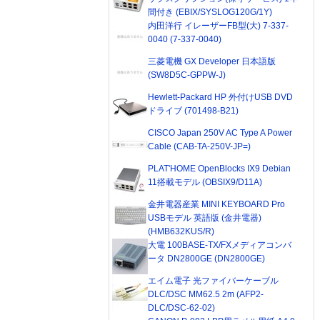
間付き (EBIX/SYSLOG120G/1Y)
内田洋行 イレーザーFB型(大) 7-337-
0040 (7-337-0040)
三菱電機 GX Developer 日本語版
(SW8D5C-GPPW-J)
Hewlett-Packard HP 外付けUSB DVD
ドライブ (701498-B21)
CISCO Japan 250V AC Type A Power
Cable (CAB-TA-250V-JP=)
PLAT'HOME OpenBlocks IX9 Debian
11搭載モデル (OBSIX9/D11A)
金井電器産業 MINI KEYBOARD Pro
USBモデル 英語版 (金井電器)
(HMB632KUS/R)
大電 100BASE-TX/FXメディアコンバ
ータ DN2800GE (DN2800GE)
エイム電子 光ファイバーケーブル
DLC/DSC MM62.5 2m (AFP2-
DLC/DSC-62-02)