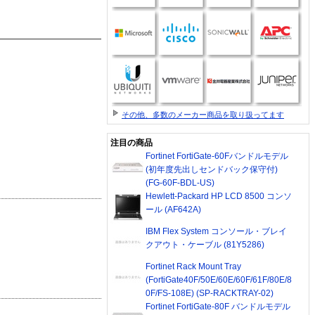
その他、多数のメーカー商品を取り扱ってます
注目の商品
Fortinet FortiGate-60Fバンドルモデル
(初年度先出しセンドバック保守付)
(FG-60F-BDL-US)
Hewlett-Packard HP LCD 8500 コンソ
ール (AF642A)
IBM Flex System コンソール・ブレイ
クアウト・ケーブル (81Y5286)
Fortinet Rack Mount Tray
(FortiGate40F/50E/60E/60F/61F/80E/8
0F/FS-108E) (SP-RACKTRAY-02)
Fortinet FortiGate-80F バンドルモデル