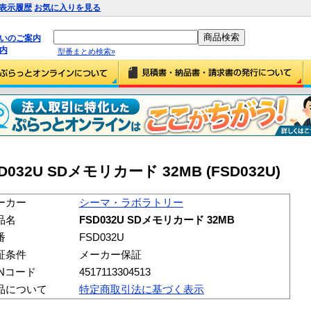
表示履歴
お気に入りを見る
払いのご案内
内
型番まとめ検索»
2U SDメモリカード 32MB (FSD032U)
ーカー
シーマ・ラボラトリー
品名
FSD032U SDメモリカード 32MB
番
FSD032U
証条件
メーカー保証
ANコード
4517113304513
品について
特定商取引法に基づく表示