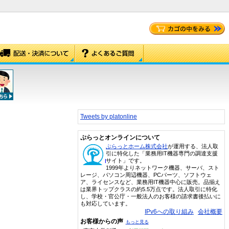
Tweets by platonline
ぷらっとオンラインについて
ぷらっとホーム株式会社
が運用する、法人取
引に特化した「業務用IT機器専門の調達支援
サイト」です。
1999年よりネットワーク機器、サーバ、スト
レージ、パソコン周辺機器、PCパーツ、ソフトウェ
ア、ライセンスなど、業務用IT機器中心に販売。品揃え
は業界トップクラスの約5.5万点です。法人取引に特化
し、学校・官公庁・一般法人のお客様の請求書後払いに
も対応しています。
IPv6への取り組み
会社概要
お客様からの声
もっと見る