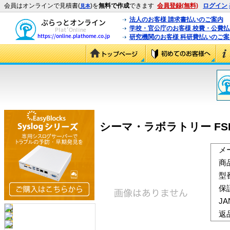
会員はオンラインで見積書(
)を
無料で作成
できます
会員登録(無料)
ログイン
見本
法人のお客様 請求書払いのご案内
学校・官公庁のお客様 校費・公費
研究機関のお客様 科研費払いのご案
シーマ・ラボラトリー FSD03
メ
商
型
保
J
返