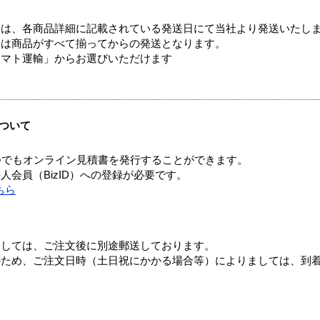
ては、各商品詳細に記載されている発送日にて当社より発送いたし
送は商品がすべて揃ってからの発送となります。
ヤマト運輸」からお選びいただけます
ついて
つでもオンライン見積書を発行することができます。
会員（BizID）への登録が必要です。
ちら
ましては、ご注文後に別途郵送しております。
のため、ご注文日時（土日祝にかかる場合等）によりましては、到