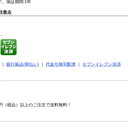
。保証期間:1年
注意点
す。
｜
銀行振込(前払い)
｜
代金引換宅配便
｜
セブンイレブン決済
00円（税込）以上のご注文で送料無料！