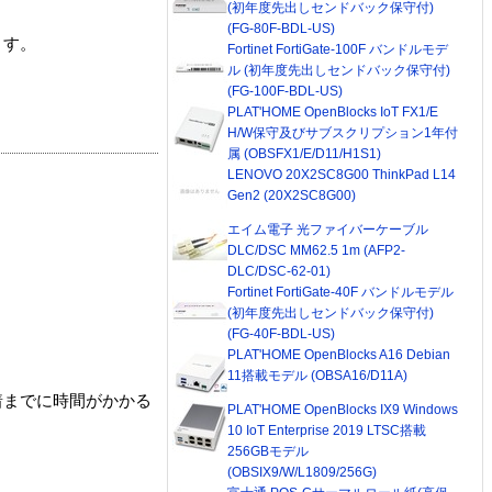
(初年度先出しセンドバック保守付)
(FG-80F-BDL-US)
ます。
Fortinet FortiGate-100F バンドルモデ
ル (初年度先出しセンドバック保守付)
(FG-100F-BDL-US)
PLAT'HOME OpenBlocks IoT FX1/E
H/W保守及びサブスクリプション1年付
属 (OBSFX1/E/D11/H1S1)
LENOVO 20X2SC8G00 ThinkPad L14
Gen2 (20X2SC8G00)
エイム電子 光ファイバーケーブル
DLC/DSC MM62.5 1m (AFP2-
DLC/DSC-62-01)
Fortinet FortiGate-40F バンドルモデル
(初年度先出しセンドバック保守付)
(FG-40F-BDL-US)
PLAT'HOME OpenBlocks A16 Debian
11搭載モデル (OBSA16/D11A)
着までに時間がかかる
PLAT'HOME OpenBlocks IX9 Windows
10 IoT Enterprise 2019 LTSC搭載
256GBモデル
(OBSIX9/W/L1809/256G)